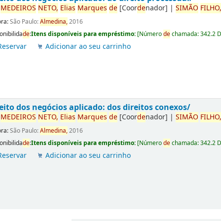
r
ME
DE
IROS
NETO,
Elias
Marques
de
[Coor
de
nador]
|
SIMÃO
FILHO
ora:
São Paulo:
Almedina,
2016
onibilida
de
:
Itens disponíveis para empréstimo:
[
Número
de
chamada:
342.2 
Reservar
Adicionar ao seu carrinho
eito dos negócios aplicado: dos direitos conexos/
r
ME
DE
IROS
NETO,
Elias
Marques
de
[Coor
de
nador]
|
SIMÃO
FILHO
ora:
São Paulo:
Almedina,
2016
onibilida
de
:
Itens disponíveis para empréstimo:
[
Número
de
chamada:
342.2 
Reservar
Adicionar ao seu carrinho