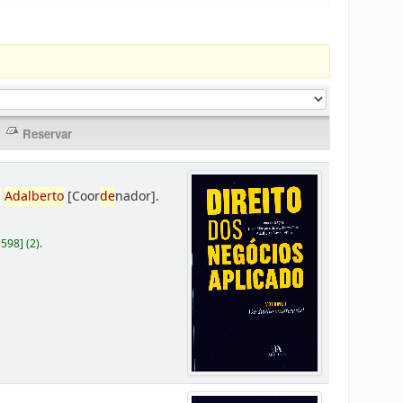
,
Adalberto
[Coor
de
nador]
.
D598
]
(2).