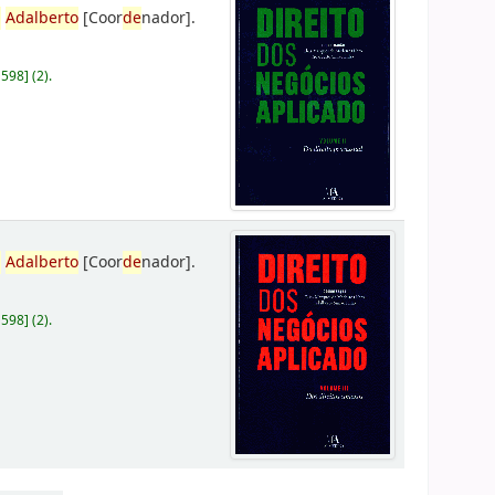
,
Adalberto
[Coor
de
nador]
.
D598
]
(2).
,
Adalberto
[Coor
de
nador]
.
D598
]
(2).