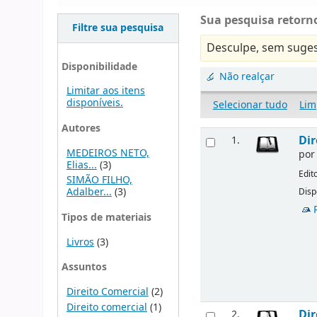
Sua pesquisa retorno
Filtre sua pesquisa
Desculpe, sem suges
Disponibilidade
Não realçar
Limitar aos itens
disponíveis.
Selecionar tudo
Lim
Autores
Dir
1.
MEDEIROS NETO,
po
Elias...
(3)
Edit
SIMÃO FILHO,
Adalber...
(3)
Disp
Tipos de materiais
Livros
(3)
Assuntos
Direito Comercial
(2)
Direito comercial
(1)
Dir
2.