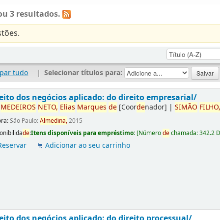
u 3 resultados.
tões.
par tudo
|
Selecionar títulos para:
eito dos negócios aplicado: do direito empresarial/
r
ME
DE
IROS
NETO,
Elias
Marques
de
[Coor
de
nador]
|
SIMÃO
FILHO
ora:
São Paulo:
Almedina,
2015
onibilida
de
:
Itens disponíveis para empréstimo:
[
Número
de
chamada:
342.2 
Reservar
Adicionar ao seu carrinho
eito dos negócios aplicado: do direito processual/