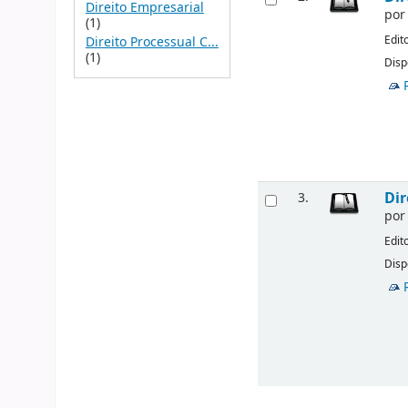
Direito Empresarial
po
(1)
Edit
Direito Processual C...
(1)
Disp
Dir
3.
po
Edit
Disp