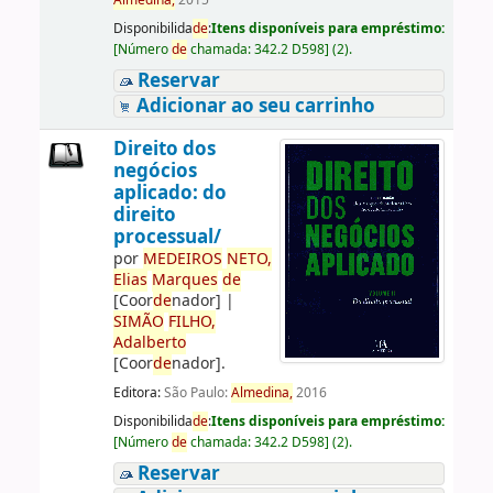
Almedina,
2015
Disponibilida
de
:
Itens disponíveis para empréstimo:
[
Número
de
chamada:
342.2 D598
]
(2).
Reservar
Adicionar ao seu carrinho
Direito dos
negócios
aplicado: do
direito
processual/
por
ME
DE
IROS
NETO,
Elias
Marques
de
[Coor
de
nador]
|
SIMÃO
FILHO,
Adalberto
[Coor
de
nador]
.
Editora:
São Paulo:
Almedina,
2016
Disponibilida
de
:
Itens disponíveis para empréstimo:
[
Número
de
chamada:
342.2 D598
]
(2).
Reservar