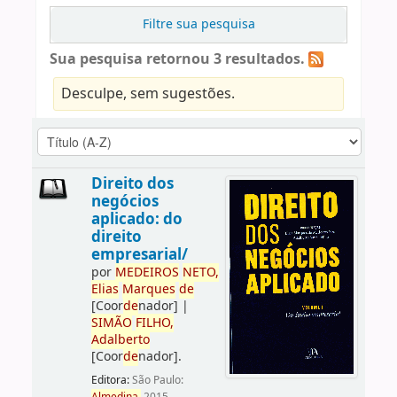
Filtre sua pesquisa
Sua pesquisa retornou 3 resultados.
Desculpe, sem sugestões.
Direito dos
negócios
aplicado: do
direito
empresarial/
por
ME
DE
IROS
NETO,
Elias
Marques
de
[Coor
de
nador]
|
SIMÃO
FILHO,
Adalberto
[Coor
de
nador]
.
Editora:
São Paulo: