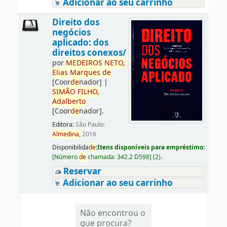
Adicionar ao seu carrinho
Direito dos
negócios
aplicado: dos
direitos conexos/
por
ME
DE
IROS
NETO,
Elias
Marques
de
[Coor
de
nador]
|
SIMÃO
FILHO,
Adalberto
[Coor
de
nador]
.
Editora:
São Paulo:
Almedina,
2016
Disponibilida
de
:
Itens disponíveis para empréstimo:
[
Número
de
chamada:
342.2 D598
]
(2).
Reservar
Adicionar ao seu carrinho
Não encontrou o
que procura?