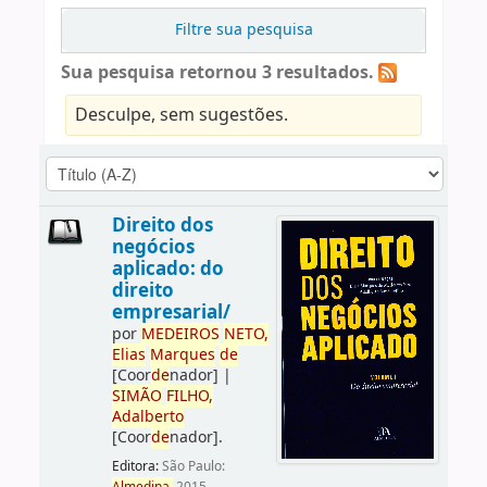
Filtre sua pesquisa
Sua pesquisa retornou 3 resultados.
Desculpe, sem sugestões.
Direito dos
negócios
aplicado: do
direito
empresarial/
por
ME
DE
IROS
NETO,
Elias
Marques
de
[Coor
de
nador]
|
SIMÃO
FILHO,
Adalberto
[Coor
de
nador]
.
Editora:
São Paulo: