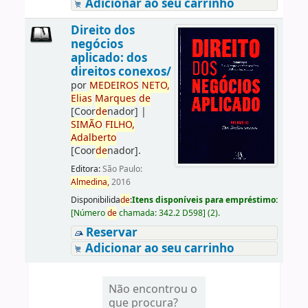
Adicionar ao seu carrinho
Direito dos
negócios
aplicado: dos
direitos conexos/
por
ME
DE
IROS
NETO,
Elias
Marques
de
[Coor
de
nador]
|
SIMÃO
FILHO,
Adalberto
[Coor
de
nador]
.
Editora:
São Paulo:
Almedina,
2016
Disponibilida
de
:
Itens disponíveis para empréstimo:
[
Número
de
chamada:
342.2 D598
]
(2).
Reservar
Adicionar ao seu carrinho
Não encontrou o
que procura?