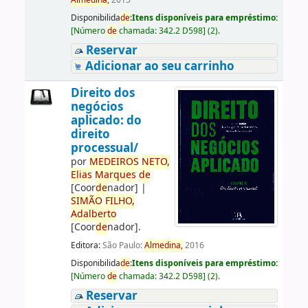
Almedina,
2015
Disponibilida
de
:
Itens disponíveis para empréstimo:
[
Número
de
chamada:
342.2 D598
]
(2).
Reservar
Adicionar ao seu carrinho
Direito dos
negócios
aplicado: do
direito
processual/
por
ME
DE
IROS
NETO,
Elias
Marques
de
[Coor
de
nador]
|
SIMÃO
FILHO,
Adalberto
[Coor
de
nador]
.
Editora:
São Paulo:
Almedina,
2016
Disponibilida
de
:
Itens disponíveis para empréstimo:
[
Número
de
chamada:
342.2 D598
]
(2).
Reservar