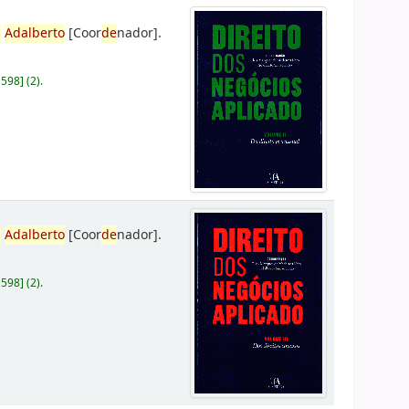
,
Adalberto
[Coor
de
nador]
.
D598
]
(2).
,
Adalberto
[Coor
de
nador]
.
D598
]
(2).