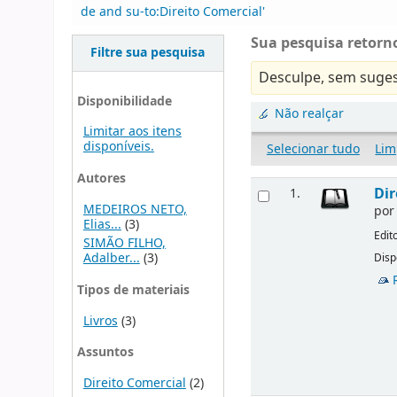
de and su-to:Direito Comercial'
Sua pesquisa retorno
Filtre sua pesquisa
Desculpe, sem suges
Disponibilidade
Não realçar
Limitar aos itens
disponíveis.
Selecionar tudo
Lim
Autores
Dir
1.
MEDEIROS NETO,
po
Elias...
(3)
Edit
SIMÃO FILHO,
Adalber...
(3)
Disp
Tipos de materiais
Livros
(3)
Assuntos
Direito Comercial
(2)