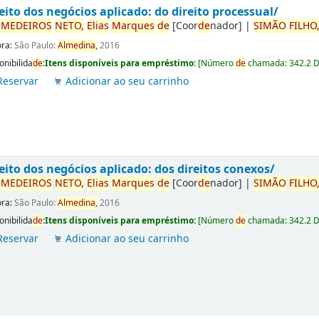
eito dos negócios aplicado: do direito processual/
r
ME
DE
IROS
NETO,
Elias
Marques
de
[Coor
de
nador]
|
SIMÃO
FILHO
ora:
São Paulo:
Almedina,
2016
onibilida
de
:
Itens disponíveis para empréstimo:
[
Número
de
chamada:
342.2 
Reservar
Adicionar ao seu carrinho
eito dos negócios aplicado: dos direitos conexos/
r
ME
DE
IROS
NETO,
Elias
Marques
de
[Coor
de
nador]
|
SIMÃO
FILHO
ora:
São Paulo:
Almedina,
2016
onibilida
de
:
Itens disponíveis para empréstimo:
[
Número
de
chamada:
342.2 
Reservar
Adicionar ao seu carrinho