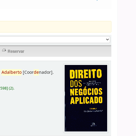
,
Adalberto
[Coor
de
nador]
.
D598
]
(2).