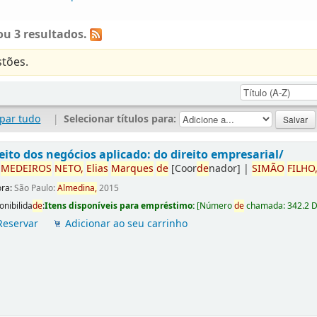
u 3 resultados.
tões.
par tudo
|
Selecionar títulos para:
eito dos negócios aplicado: do direito empresarial/
r
ME
DE
IROS
NETO,
Elias
Marques
de
[Coor
de
nador]
|
SIMÃO
FILHO
ora:
São Paulo:
Almedina,
2015
onibilida
de
:
Itens disponíveis para empréstimo:
[
Número
de
chamada:
342.2 
Reservar
Adicionar ao seu carrinho