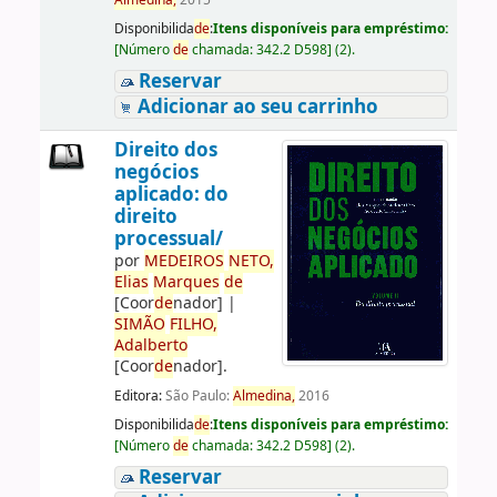
Almedina,
2015
Disponibilida
de
:
Itens disponíveis para empréstimo:
[
Número
de
chamada:
342.2 D598
]
(2).
Reservar
Adicionar ao seu carrinho
Direito dos
negócios
aplicado: do
direito
processual/
por
ME
DE
IROS
NETO,
Elias
Marques
de
[Coor
de
nador]
|
SIMÃO
FILHO,
Adalberto
[Coor
de
nador]
.
Editora:
São Paulo:
Almedina,
2016
Disponibilida
de
:
Itens disponíveis para empréstimo:
[
Número
de
chamada:
342.2 D598
]
(2).
Reservar