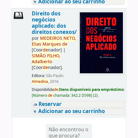
Adicionar ao seu carrinho
Direito dos
negócios
aplicado: dos
direitos conexos/
por
ME
DE
IROS
NETO,
Elias
Marques
de
[Coor
de
nador]
|
SIMÃO
FILHO,
Adalberto
[Coor
de
nador]
.
Editora:
São Paulo:
Almedina,
2016
Disponibilida
de
:
Itens disponíveis para empréstimo:
[
Número
de
chamada:
342.2 D598
]
(2).
Reservar
Adicionar ao seu carrinho
Não encontrou o
que procura?