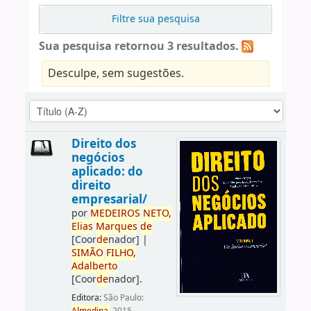
Filtre sua pesquisa
Sua pesquisa retornou 3 resultados.
Desculpe, sem sugestões.
Direito dos
negócios
aplicado: do
direito
empresarial/
por
ME
DE
IROS
NETO,
Elias
Marques
de
[Coor
de
nador]
|
SIMÃO
FILHO,
Adalberto
[Coor
de
nador]
.
Editora:
São Paulo: