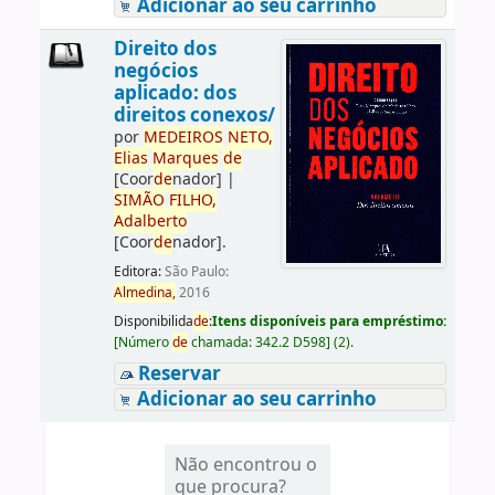
Adicionar ao seu carrinho
Direito dos
negócios
aplicado: dos
direitos conexos/
por
ME
DE
IROS
NETO,
Elias
Marques
de
[Coor
de
nador]
|
SIMÃO
FILHO,
Adalberto
[Coor
de
nador]
.
Editora:
São Paulo:
Almedina,
2016
Disponibilida
de
:
Itens disponíveis para empréstimo:
[
Número
de
chamada:
342.2 D598
]
(2).
Reservar
Adicionar ao seu carrinho
Não encontrou o
que procura?