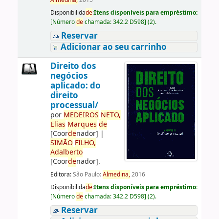
Almedina,
2015
Disponibilida
de
:
Itens disponíveis para empréstimo:
[
Número
de
chamada:
342.2 D598
]
(2).
Reservar
Adicionar ao seu carrinho
Direito dos
negócios
aplicado: do
direito
processual/
por
ME
DE
IROS
NETO,
Elias
Marques
de
[Coor
de
nador]
|
SIMÃO
FILHO,
Adalberto
[Coor
de
nador]
.
Editora:
São Paulo:
Almedina,
2016
Disponibilida
de
:
Itens disponíveis para empréstimo:
[
Número
de
chamada:
342.2 D598
]
(2).
Reservar