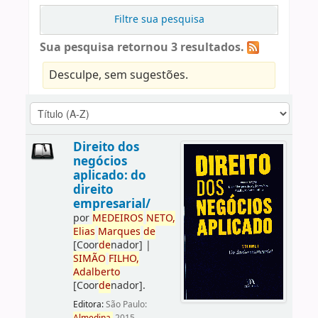
Filtre sua pesquisa
Sua pesquisa retornou 3 resultados.
Desculpe, sem sugestões.
Direito dos
negócios
aplicado: do
direito
empresarial/
por
ME
DE
IROS
NETO,
Elias
Marques
de
[Coor
de
nador]
|
SIMÃO
FILHO,
Adalberto
[Coor
de
nador]
.
Editora:
São Paulo: