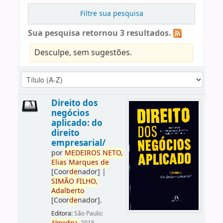
Filtre sua pesquisa
Sua pesquisa retornou 3 resultados.
Desculpe, sem sugestões.
Direito dos
negócios
aplicado: do
direito
empresarial/
por
ME
DE
IROS
NETO,
Elias
Marques
de
[Coor
de
nador]
|
SIMÃO
FILHO,
Adalberto
[Coor
de
nador]
.
Editora:
São Paulo: