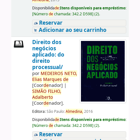
Almedina,
2015
Disponibilida
de
:
Itens disponíveis para empréstimo:
[
Número
de
chamada:
342.2 D598
]
(2).
Reservar
Adicionar ao seu carrinho
Direito dos
negócios
aplicado: do
direito
processual/
por
ME
DE
IROS
NETO,
Elias
Marques
de
[Coor
de
nador]
|
SIMÃO
FILHO,
Adalberto
[Coor
de
nador]
.
Editora:
São Paulo:
Almedina,
2016
Disponibilida
de
:
Itens disponíveis para empréstimo:
[
Número
de
chamada:
342.2 D598
]
(2).
Reservar