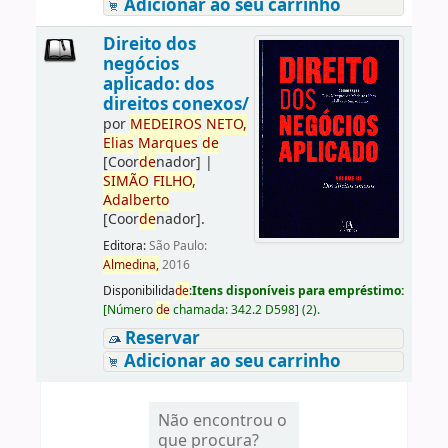
Adicionar ao seu carrinho
Direito dos
negócios
aplicado: dos
direitos conexos/
por
ME
DE
IROS
NETO,
Elias
Marques
de
[Coor
de
nador]
|
SIMÃO
FILHO,
Adalberto
[Coor
de
nador]
.
Editora:
São Paulo:
Almedina,
2016
Disponibilida
de
:
Itens disponíveis para empréstimo:
[
Número
de
chamada:
342.2 D598
]
(2).
Reservar
Adicionar ao seu carrinho
Não encontrou o
que procura?