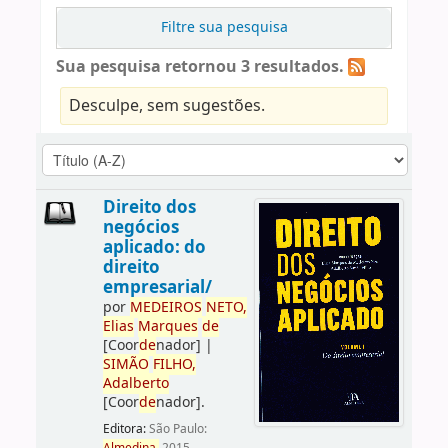
Filtre sua pesquisa
Sua pesquisa retornou 3 resultados.
Desculpe, sem sugestões.
Direito dos
negócios
aplicado: do
direito
empresarial/
por
ME
DE
IROS
NETO,
Elias
Marques
de
[Coor
de
nador]
|
SIMÃO
FILHO,
Adalberto
[Coor
de
nador]
.
Editora:
São Paulo: