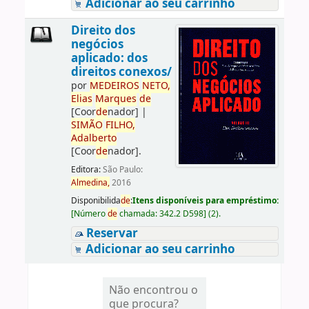
Adicionar ao seu carrinho
Direito dos
negócios
aplicado: dos
direitos conexos/
por
ME
DE
IROS
NETO,
Elias
Marques
de
[Coor
de
nador]
|
SIMÃO
FILHO,
Adalberto
[Coor
de
nador]
.
Editora:
São Paulo:
Almedina,
2016
Disponibilida
de
:
Itens disponíveis para empréstimo:
[
Número
de
chamada:
342.2 D598
]
(2).
Reservar
Adicionar ao seu carrinho
Não encontrou o
que procura?