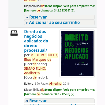
Almedina,
2015
Disponibilida
de
:
Itens disponíveis para empréstimo:
[
Número
de
chamada:
342.2 D598
]
(2).
Reservar
Adicionar ao seu carrinho
Direito dos
negócios
aplicado: do
direito
processual/
por
ME
DE
IROS
NETO,
Elias
Marques
de
[Coor
de
nador]
|
SIMÃO
FILHO,
Adalberto
[Coor
de
nador]
.
Editora:
São Paulo:
Almedina,
2016
Disponibilida
de
:
Itens disponíveis para empréstimo:
[
Número
de
chamada:
342.2 D598
]
(2).
Reservar