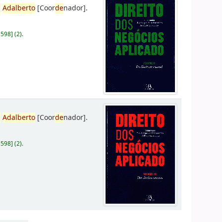
,
Adalberto
[Coor
de
nador]
.
D598
]
(2).
,
Adalberto
[Coor
de
nador]
.
D598
]
(2).