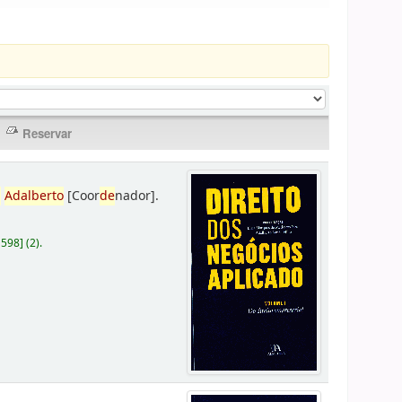
,
Adalberto
[Coor
de
nador]
.
D598
]
(2).