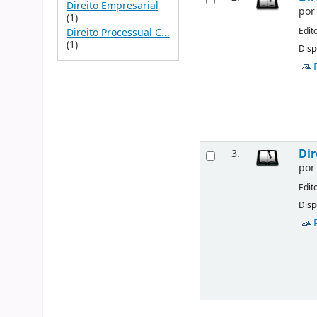
Direito Empresarial
po
(1)
Edit
Direito Processual C...
(1)
Disp
Dir
3.
po
Edit
Disp