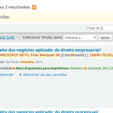
u 3 resultados.
tões.
par tudo
|
Selecionar títulos para:
eito dos negócios aplicado: do direito empresarial/
r
ME
DE
IROS
NETO,
Elias
Marques
de
[Coor
de
nador]
|
SIMÃO
FILHO
ora:
São Paulo:
Almedina,
2015
onibilida
de
:
Itens disponíveis para empréstimo:
[
Número
de
chamada:
342.2 
Reservar
Adicionar ao seu carrinho
eito dos negócios aplicado: do direito processual/