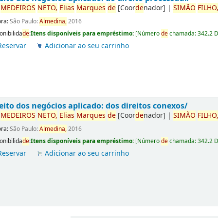
r
ME
DE
IROS
NETO,
Elias
Marques
de
[Coor
de
nador]
|
SIMÃO
FILHO
ora:
São Paulo:
Almedina,
2016
onibilida
de
:
Itens disponíveis para empréstimo:
[
Número
de
chamada:
342.2 
Reservar
Adicionar ao seu carrinho
eito dos negócios aplicado: dos direitos conexos/
r
ME
DE
IROS
NETO,
Elias
Marques
de
[Coor
de
nador]
|
SIMÃO
FILHO
ora:
São Paulo:
Almedina,
2016
onibilida
de
:
Itens disponíveis para empréstimo:
[
Número
de
chamada:
342.2 
Reservar
Adicionar ao seu carrinho