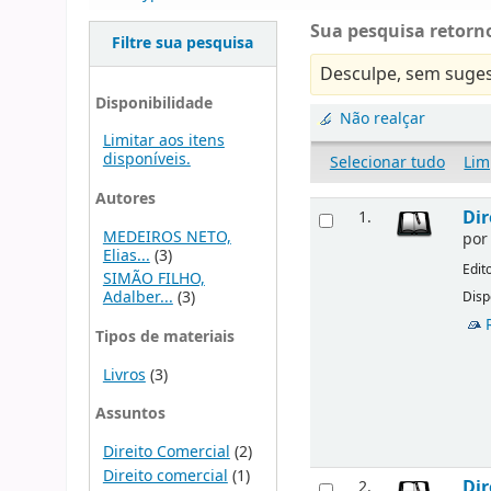
Sua pesquisa retorno
Filtre sua pesquisa
Desculpe, sem suges
Disponibilidade
Não realçar
Limitar aos itens
disponíveis.
Selecionar tudo
Lim
Autores
Dir
1.
MEDEIROS NETO,
po
Elias...
(3)
Edit
SIMÃO FILHO,
Adalber...
(3)
Disp
Tipos de materiais
Livros
(3)
Assuntos
Direito Comercial
(2)
Direito comercial
(1)
Dir
2.