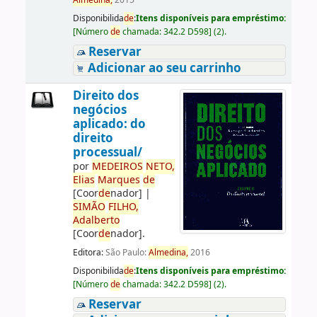
Almedina,
2015
Disponibilida
de
:
Itens disponíveis para empréstimo:
[
Número
de
chamada:
342.2 D598
]
(2).
Reservar
Adicionar ao seu carrinho
Direito dos
negócios
aplicado: do
direito
processual/
por
ME
DE
IROS
NETO,
Elias
Marques
de
[Coor
de
nador]
|
SIMÃO
FILHO,
Adalberto
[Coor
de
nador]
.
Editora:
São Paulo:
Almedina,
2016
Disponibilida
de
:
Itens disponíveis para empréstimo:
[
Número
de
chamada:
342.2 D598
]
(2).
Reservar