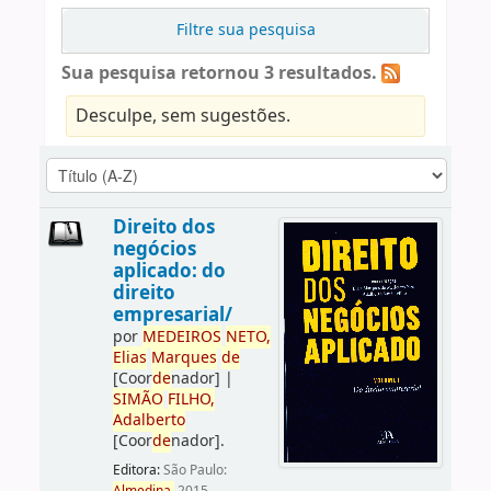
Filtre sua pesquisa
Sua pesquisa retornou 3 resultados.
Desculpe, sem sugestões.
Direito dos
negócios
aplicado: do
direito
empresarial/
por
ME
DE
IROS
NETO,
Elias
Marques
de
[Coor
de
nador]
|
SIMÃO
FILHO,
Adalberto
[Coor
de
nador]
.
Editora:
São Paulo: