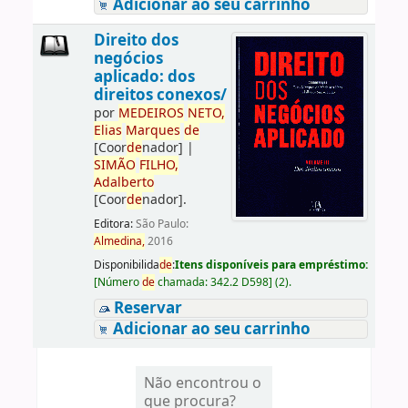
Adicionar ao seu carrinho
Direito dos
negócios
aplicado: dos
direitos conexos/
por
ME
DE
IROS
NETO,
Elias
Marques
de
[Coor
de
nador]
|
SIMÃO
FILHO,
Adalberto
[Coor
de
nador]
.
Editora:
São Paulo:
Almedina,
2016
Disponibilida
de
:
Itens disponíveis para empréstimo:
[
Número
de
chamada:
342.2 D598
]
(2).
Reservar
Adicionar ao seu carrinho
Não encontrou o
que procura?