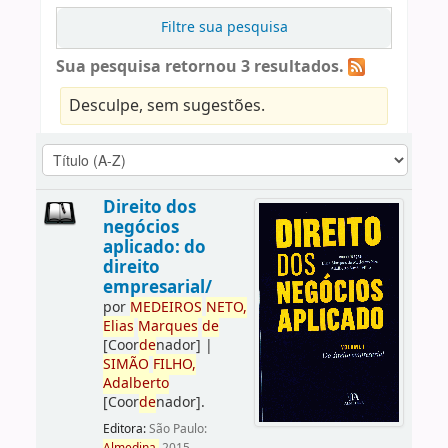
Filtre sua pesquisa
Sua pesquisa retornou 3 resultados.
Desculpe, sem sugestões.
Direito dos
negócios
aplicado: do
direito
empresarial/
por
ME
DE
IROS
NETO,
Elias
Marques
de
[Coor
de
nador]
|
SIMÃO
FILHO,
Adalberto
[Coor
de
nador]
.
Editora:
São Paulo: