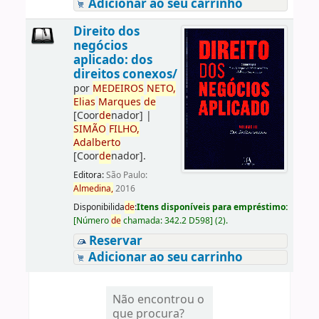
Adicionar ao seu carrinho
Direito dos
negócios
aplicado: dos
direitos conexos/
por
ME
DE
IROS
NETO,
Elias
Marques
de
[Coor
de
nador]
|
SIMÃO
FILHO,
Adalberto
[Coor
de
nador]
.
Editora:
São Paulo:
Almedina,
2016
Disponibilida
de
:
Itens disponíveis para empréstimo:
[
Número
de
chamada:
342.2 D598
]
(2).
Reservar
Adicionar ao seu carrinho
Não encontrou o
que procura?