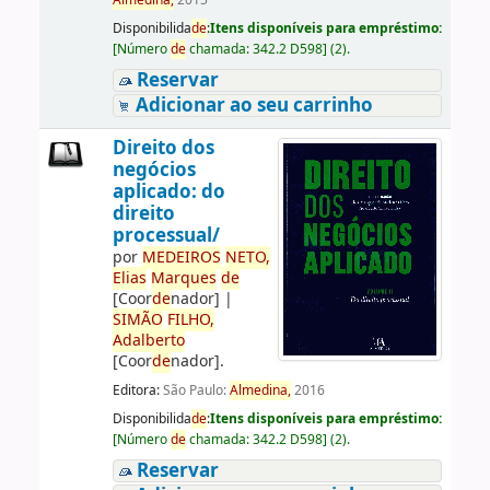
Almedina,
2015
Disponibilida
de
:
Itens disponíveis para empréstimo:
[
Número
de
chamada:
342.2 D598
]
(2).
Reservar
Adicionar ao seu carrinho
Direito dos
negócios
aplicado: do
direito
processual/
por
ME
DE
IROS
NETO,
Elias
Marques
de
[Coor
de
nador]
|
SIMÃO
FILHO,
Adalberto
[Coor
de
nador]
.
Editora:
São Paulo:
Almedina,
2016
Disponibilida
de
:
Itens disponíveis para empréstimo:
[
Número
de
chamada:
342.2 D598
]
(2).
Reservar