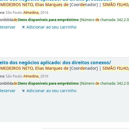
r
ME
DE
IROS
NETO,
Elias
Marques
de
[Coor
de
nador]
|
SIMÃO
FILHO
ora:
São Paulo:
Almedina,
2016
onibilida
de
:
Itens disponíveis para empréstimo:
[
Número
de
chamada:
342.2 
Reservar
Adicionar ao seu carrinho
eito dos negócios aplicado: dos direitos conexos/
r
ME
DE
IROS
NETO,
Elias
Marques
de
[Coor
de
nador]
|
SIMÃO
FILHO
ora:
São Paulo:
Almedina,
2016
onibilida
de
:
Itens disponíveis para empréstimo:
[
Número
de
chamada:
342.2 
Reservar
Adicionar ao seu carrinho