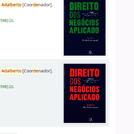
,
Adalberto
[Coor
de
nador]
.
D598
]
(2).
,
Adalberto
[Coor
de
nador]
.
D598
]
(2).