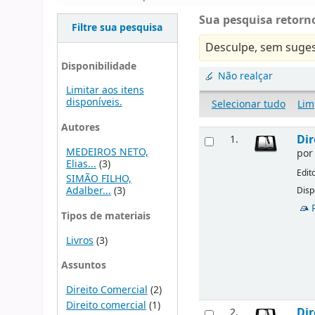
Sua pesquisa retorno
Filtre sua pesquisa
Desculpe, sem suges
Disponibilidade
Não realçar
Limitar aos itens
disponíveis.
Selecionar tudo
Lim
Autores
Dir
1.
MEDEIROS NETO,
po
Elias...
(3)
Edit
SIMÃO FILHO,
Adalber...
(3)
Disp
Tipos de materiais
Livros
(3)
Assuntos
Direito Comercial
(2)
Direito comercial
(1)
Dir
2.