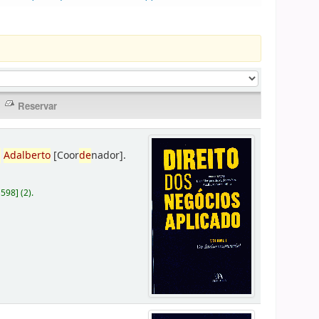
,
Adalberto
[Coor
de
nador]
.
D598
]
(2).