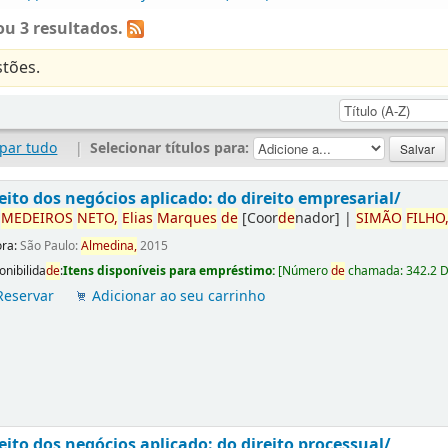
u 3 resultados.
tões.
par tudo
|
Selecionar títulos para:
eito dos negócios aplicado: do direito empresarial/
r
ME
DE
IROS
NETO,
Elias
Marques
de
[Coor
de
nador]
|
SIMÃO
FILHO
ora:
São Paulo:
Almedina,
2015
onibilida
de
:
Itens disponíveis para empréstimo:
[
Número
de
chamada:
342.2 
Reservar
Adicionar ao seu carrinho
eito dos negócios aplicado: do direito processual/