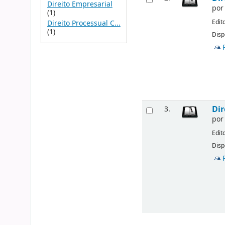
Direito Empresarial
po
(1)
Edit
Direito Processual C...
(1)
Disp
Dir
3.
po
Edit
Disp