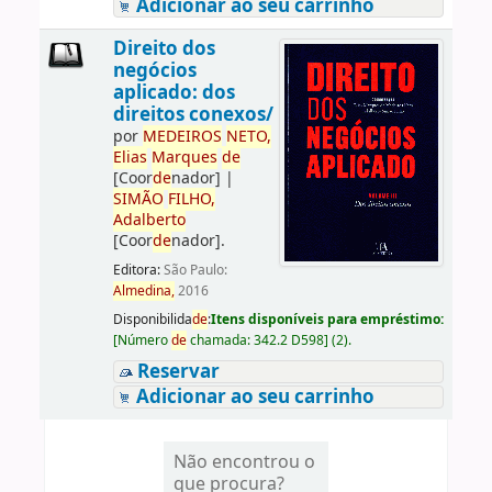
Adicionar ao seu carrinho
Direito dos
negócios
aplicado: dos
direitos conexos/
por
ME
DE
IROS
NETO,
Elias
Marques
de
[Coor
de
nador]
|
SIMÃO
FILHO,
Adalberto
[Coor
de
nador]
.
Editora:
São Paulo:
Almedina,
2016
Disponibilida
de
:
Itens disponíveis para empréstimo:
[
Número
de
chamada:
342.2 D598
]
(2).
Reservar
Adicionar ao seu carrinho
Não encontrou o
que procura?