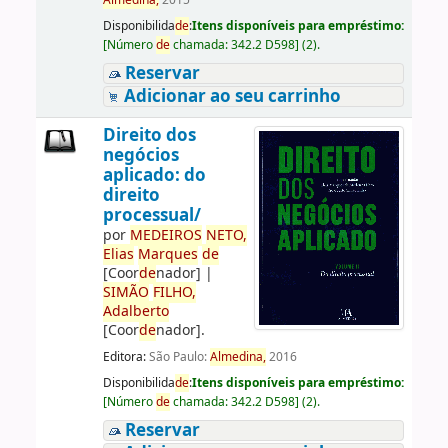
Almedina,
2015
Disponibilida
de
:
Itens disponíveis para empréstimo:
[
Número
de
chamada:
342.2 D598
]
(2).
Reservar
Adicionar ao seu carrinho
Direito dos
negócios
aplicado: do
direito
processual/
por
ME
DE
IROS
NETO,
Elias
Marques
de
[Coor
de
nador]
|
SIMÃO
FILHO,
Adalberto
[Coor
de
nador]
.
Editora:
São Paulo:
Almedina,
2016
Disponibilida
de
:
Itens disponíveis para empréstimo:
[
Número
de
chamada:
342.2 D598
]
(2).
Reservar