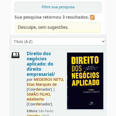
Filtre sua pesquisa
Sua pesquisa retornou 3 resultados.
Desculpe, sem sugestões.
Direito dos
negócios
aplicado: do
direito
empresarial/
por
ME
DE
IROS
NETO,
Elias
Marques
de
[Coor
de
nador]
|
SIMÃO
FILHO,
Adalberto
[Coor
de
nador]
.
Editora:
São Paulo: