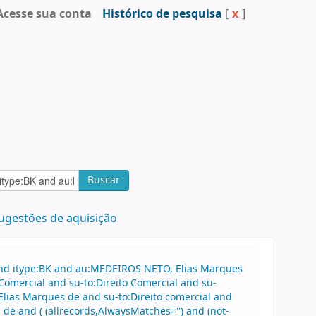
Acesse sua conta
Histórico de pesquisa
[
x
]
Buscar
ugestões de aquisição
and itype:BK and au:MEDEIROS NETO, Elias Marques
Comercial and su-to:Direito Comercial and su-
lias Marques de and su-to:Direito comercial and
e and ( (allrecords,AlwaysMatches='') and (not-