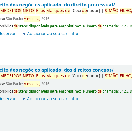
eito dos negócios aplicado: do direito processual/
r
ME
DE
IROS
NETO,
Elias
Marques
de
[Coor
de
nador]
|
SIMÃO
FILHO
ora:
São Paulo:
Almedina,
2016
onibilida
de
:
Itens disponíveis para empréstimo:
[
Número
de
chamada:
342.2 
Reservar
Adicionar ao seu carrinho
eito dos negócios aplicado: dos direitos conexos/
r
ME
DE
IROS
NETO,
Elias
Marques
de
[Coor
de
nador]
|
SIMÃO
FILHO
ora:
São Paulo:
Almedina,
2016
onibilida
de
:
Itens disponíveis para empréstimo:
[
Número
de
chamada:
342.2 
Reservar
Adicionar ao seu carrinho