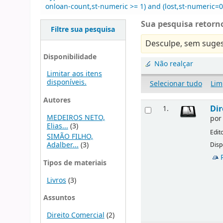
onloan-count,st-numeric >= 1) and (lost,st-numeric=0)
Sua pesquisa retorno
Filtre sua pesquisa
Desculpe, sem suges
Disponibilidade
Não realçar
Limitar aos itens
disponíveis.
Selecionar tudo
Lim
Autores
Dir
1.
MEDEIROS NETO,
po
Elias...
(3)
Edit
SIMÃO FILHO,
Adalber...
(3)
Disp
Tipos de materiais
Livros
(3)
Assuntos
Direito Comercial
(2)