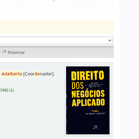
,
Adalberto
[Coor
de
nador]
.
D598
]
(2).