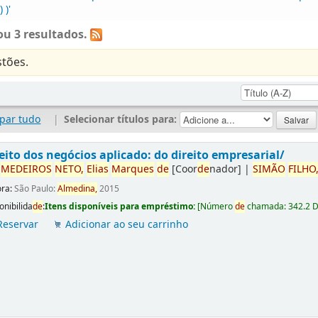
 )'
u 3 resultados.
tões.
par tudo
|
Selecionar títulos para:
eito dos negócios aplicado: do direito empresarial/
r
ME
DE
IROS
NETO,
Elias
Marques
de
[Coor
de
nador]
|
SIMÃO
FILHO
ora:
São Paulo:
Almedina,
2015
onibilida
de
:
Itens disponíveis para empréstimo:
[
Número
de
chamada:
342.2 
Reservar
Adicionar ao seu carrinho