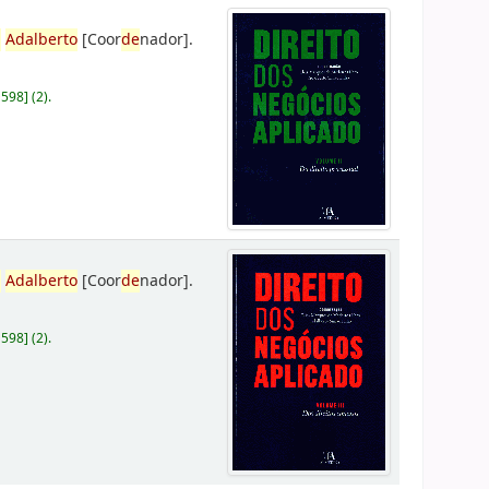
,
Adalberto
[Coor
de
nador]
.
D598
]
(2).
,
Adalberto
[Coor
de
nador]
.
D598
]
(2).