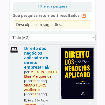
Filtre sua pesquisa
Sua pesquisa retornou 3 resultados.
Desculpe, sem sugestões.
Direito dos
negócios
aplicado: do
direito
empresarial/
por
ME
DE
IROS
NETO,
Elias
Marques
de
[Coor
de
nador]
|
SIMÃO
FILHO,
Adalberto
[Coor
de
nador]
.
Editora:
São Paulo: