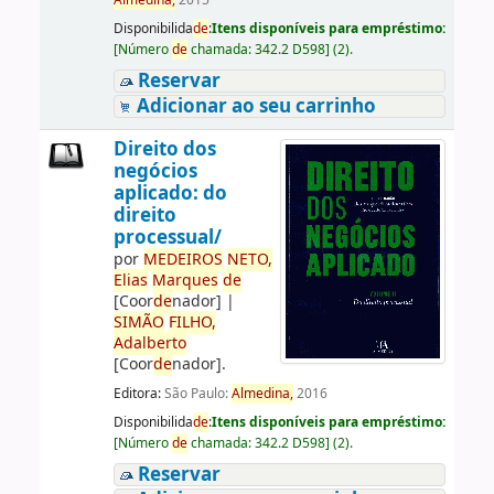
Almedina,
2015
Disponibilida
de
:
Itens disponíveis para empréstimo:
[
Número
de
chamada:
342.2 D598
]
(2).
Reservar
Adicionar ao seu carrinho
Direito dos
negócios
aplicado: do
direito
processual/
por
ME
DE
IROS
NETO,
Elias
Marques
de
[Coor
de
nador]
|
SIMÃO
FILHO,
Adalberto
[Coor
de
nador]
.
Editora:
São Paulo:
Almedina,
2016
Disponibilida
de
:
Itens disponíveis para empréstimo:
[
Número
de
chamada:
342.2 D598
]
(2).
Reservar