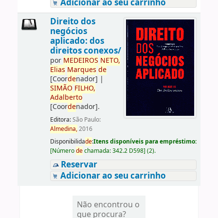
Adicionar ao seu carrinho
Direito dos
negócios
aplicado: dos
direitos conexos/
por
ME
DE
IROS
NETO,
Elias
Marques
de
[Coor
de
nador]
|
SIMÃO
FILHO,
Adalberto
[Coor
de
nador]
.
Editora:
São Paulo:
Almedina,
2016
Disponibilida
de
:
Itens disponíveis para empréstimo:
[
Número
de
chamada:
342.2 D598
]
(2).
Reservar
Adicionar ao seu carrinho
Não encontrou o
que procura?