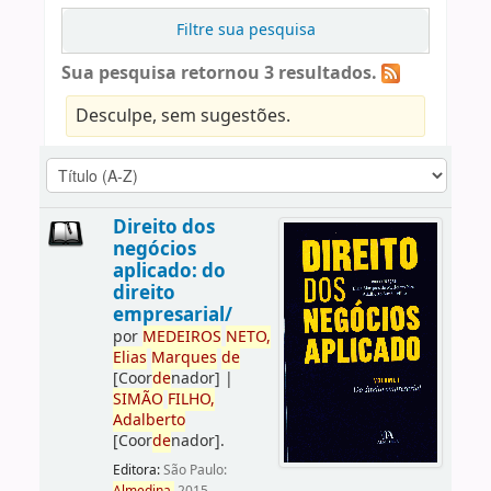
Filtre sua pesquisa
Sua pesquisa retornou 3 resultados.
Desculpe, sem sugestões.
Direito dos
negócios
aplicado: do
direito
empresarial/
por
ME
DE
IROS
NETO,
Elias
Marques
de
[Coor
de
nador]
|
SIMÃO
FILHO,
Adalberto
[Coor
de
nador]
.
Editora:
São Paulo: