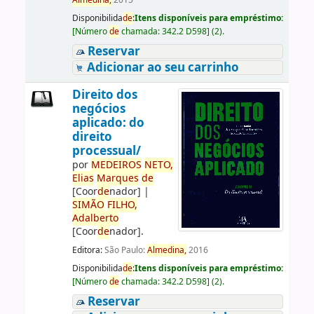
Almedina,
2015
Disponibilida
de
:
Itens disponíveis para empréstimo:
[
Número
de
chamada:
342.2 D598
]
(2).
Reservar
Adicionar ao seu carrinho
Direito dos
negócios
aplicado: do
direito
processual/
por
ME
DE
IROS
NETO,
Elias
Marques
de
[Coor
de
nador]
|
SIMÃO
FILHO,
Adalberto
[Coor
de
nador]
.
Editora:
São Paulo:
Almedina,
2016
Disponibilida
de
:
Itens disponíveis para empréstimo:
[
Número
de
chamada:
342.2 D598
]
(2).
Reservar