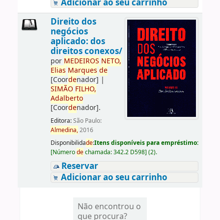
Adicionar ao seu carrinho
Direito dos
negócios
aplicado: dos
direitos conexos/
por
ME
DE
IROS
NETO,
Elias
Marques
de
[Coor
de
nador]
|
SIMÃO
FILHO,
Adalberto
[Coor
de
nador]
.
Editora:
São Paulo:
Almedina,
2016
Disponibilida
de
:
Itens disponíveis para empréstimo:
[
Número
de
chamada:
342.2 D598
]
(2).
Reservar
Adicionar ao seu carrinho
Não encontrou o
que procura?