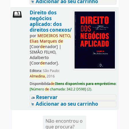
Adicionar ao seu carrinho
Direito dos
negócios
aplicado: dos
direitos conexos/
por
ME
DE
IROS
NETO,
Elias
Marques
de
[Coor
de
nador]
|
SIMÃO FILHO,
Adalberto
[Coor
de
nador]
.
Editora:
São Paulo:
Almedina,
2016
Disponibilida
de
:
Itens disponíveis para empréstimo:
[
Número
de
chamada:
342.2 D598
]
(2).
Reservar
Adicionar ao seu carrinho
Não encontrou o
que procura?