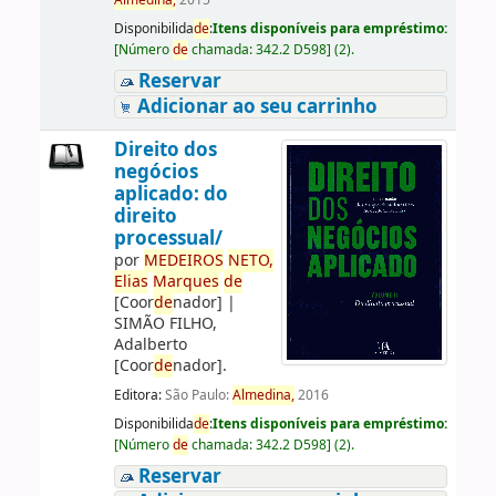
Almedina,
2015
Disponibilida
de
:
Itens disponíveis para empréstimo:
[
Número
de
chamada:
342.2 D598
]
(2).
Reservar
Adicionar ao seu carrinho
Direito dos
negócios
aplicado: do
direito
processual/
por
ME
DE
IROS
NETO,
Elias
Marques
de
[Coor
de
nador]
|
SIMÃO FILHO,
Adalberto
[Coor
de
nador]
.
Editora:
São Paulo:
Almedina,
2016
Disponibilida
de
:
Itens disponíveis para empréstimo:
[
Número
de
chamada:
342.2 D598
]
(2).
Reservar