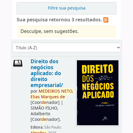
Filtre sua pesquisa
Sua pesquisa retornou 3 resultados.
Desculpe, sem sugestões.
Direito dos
negócios
aplicado: do
direito
empresarial/
por
ME
DE
IROS
NETO,
Elias
Marques
de
[Coor
de
nador]
|
SIMÃO FILHO,
Adalberto
[Coor
de
nador]
.
Editora:
São Paulo: