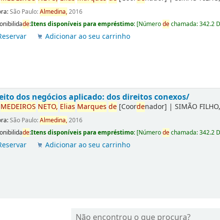
ora:
São Paulo:
Almedina,
2016
onibilida
de
:
Itens disponíveis para empréstimo:
[
Número
de
chamada:
342.2 
Reservar
Adicionar ao seu carrinho
eito dos negócios aplicado: dos direitos conexos/
r
ME
DE
IROS
NETO,
Elias
Marques
de
[Coor
de
nador]
|
SIMÃO FILHO,
ora:
São Paulo:
Almedina,
2016
onibilida
de
:
Itens disponíveis para empréstimo:
[
Número
de
chamada:
342.2 
Reservar
Adicionar ao seu carrinho
Não encontrou o que procura?