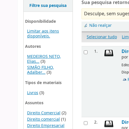
Sua pesquisa retorno
Filtre sua pesquisa
Desculpe, sem suges
Disponibilidade
Não realçar
Limitar aos itens
disponíveis.
Selecionar tudo
Lim
Autores
Dir
1.
MEDEIROS NETO,
po
Elias...
(3)
Edit
SIMÃO FILHO,
Adalber...
(3)
Disp
Tipos de materiais
Livros
(3)
Assuntos
Direito Comercial
(2)
Direito comercial
(1)
Dir
2.
Direito Empresarial
po