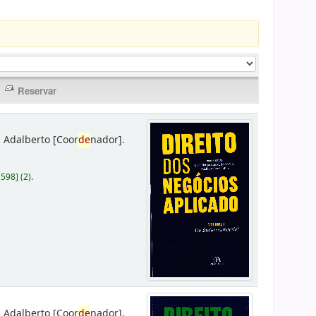
 Adalberto
[Coor
de
nador]
.
D598
]
(2).
 Adalberto
[Coor
de
nador]
.