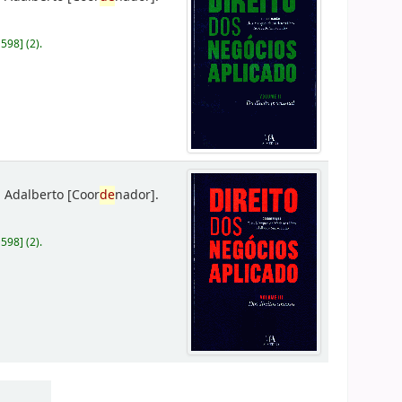
D598
]
(2).
 Adalberto
[Coor
de
nador]
.
D598
]
(2).