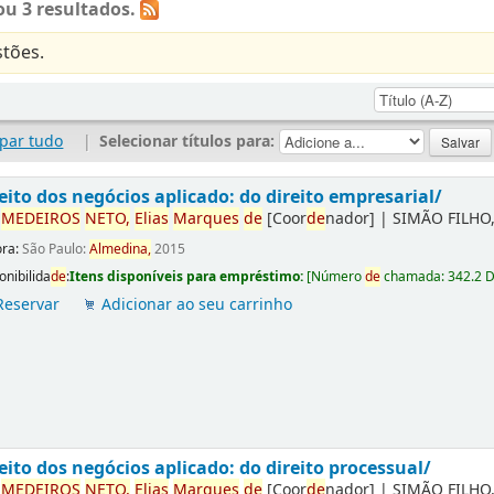
u 3 resultados.
tões.
par tudo
|
Selecionar títulos para:
eito dos negócios aplicado: do direito empresarial/
r
ME
DE
IROS
NETO,
Elias
Marques
de
[Coor
de
nador]
|
SIMÃO FILHO,
ora:
São Paulo:
Almedina,
2015
onibilida
de
:
Itens disponíveis para empréstimo:
[
Número
de
chamada:
342.2 
Reservar
Adicionar ao seu carrinho
eito dos negócios aplicado: do direito processual/
r
ME
DE
IROS
NETO,
Elias
Marques
de
[Coor
de
nador]
|
SIMÃO FILHO,