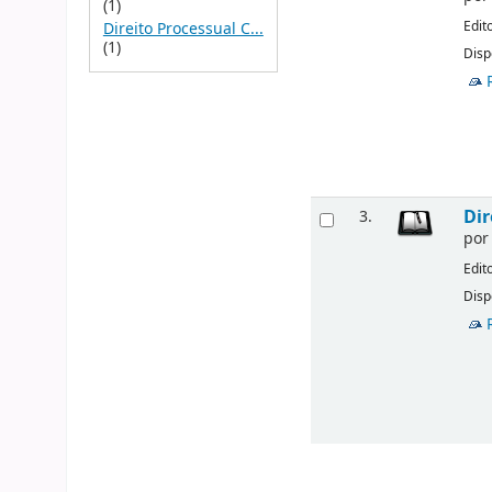
(1)
Edit
Direito Processual C...
(1)
Disp
Dir
3.
po
Edit
Disp