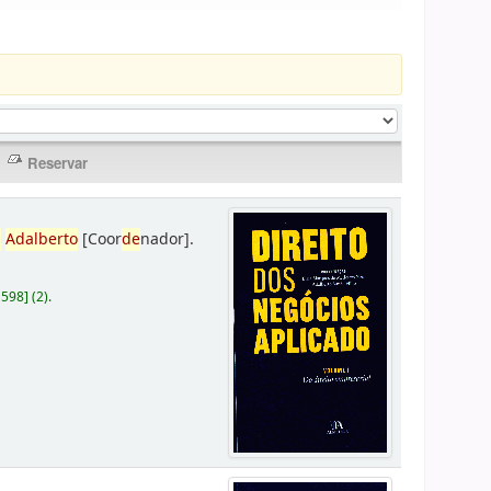
,
Adalberto
[Coor
de
nador]
.
D598
]
(2).