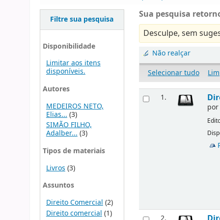
Sua pesquisa retorno
Filtre sua pesquisa
Desculpe, sem suges
Disponibilidade
Não realçar
Limitar aos itens
disponíveis.
Selecionar tudo
Lim
Autores
Dir
1.
MEDEIROS NETO,
po
Elias...
(3)
Edit
SIMÃO FILHO,
Adalber...
(3)
Disp
Tipos de materiais
Livros
(3)
Assuntos
Direito Comercial
(2)
Direito comercial
(1)
Dir
2.