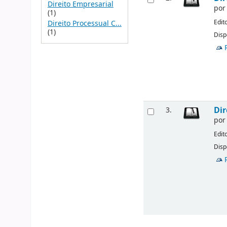
Direito Empresarial
po
(1)
Edit
Direito Processual C...
(1)
Disp
Dir
3.
po
Edit
Disp