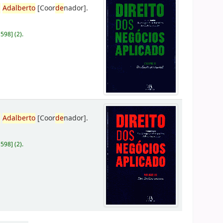
,
Adalberto
[Coor
de
nador]
.
D598
]
(2).
,
Adalberto
[Coor
de
nador]
.
D598
]
(2).