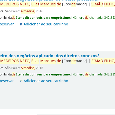
r
ME
DE
IROS
NETO,
Elias
Marques
de
[Coor
de
nador]
|
SIMÃO
FILHO
ora:
São Paulo:
Almedina,
2016
onibilida
de
:
Itens disponíveis para empréstimo:
[
Número
de
chamada:
342.2 
Reservar
Adicionar ao seu carrinho
eito dos negócios aplicado: dos direitos conexos/
r
ME
DE
IROS
NETO,
Elias
Marques
de
[Coor
de
nador]
|
SIMÃO
FILHO
ora:
São Paulo:
Almedina,
2016
onibilida
de
:
Itens disponíveis para empréstimo:
[
Número
de
chamada:
342.2 
Reservar
Adicionar ao seu carrinho