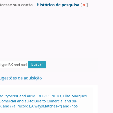
Acesse sua conta
Histórico de pesquisa
[
x
]
Buscar
ugestões de aquisição
and itype:BK and au:MEDEIROS NETO, Elias Marques
Comercial and su-to:Direito Comercial and su-
 and ( (allrecords,AlwaysMatches='') and (not-