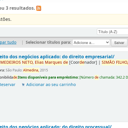
u 3 resultados.
tões.
par tudo
|
Selecionar títulos para:
eito dos negócios aplicado: do direito empresarial/
r
ME
DE
IROS
NETO,
Elias
Marques
de
[Coor
de
nador]
|
SIMÃO
FILHO
ora:
São Paulo:
Almedina,
2015
onibilida
de
:
Itens disponíveis para empréstimo:
[
Número
de
chamada:
342.2 
Reservar
Adicionar ao seu carrinho
eito dos negócios aplicado: do direito processual/