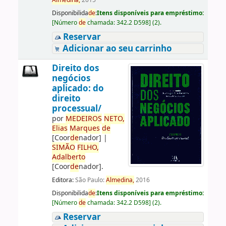
Almedina,
2015
Disponibilida
de
:
Itens disponíveis para empréstimo:
[
Número
de
chamada:
342.2 D598
]
(2).
Reservar
Adicionar ao seu carrinho
Direito dos
negócios
aplicado: do
direito
processual/
por
ME
DE
IROS
NETO,
Elias
Marques
de
[Coor
de
nador]
|
SIMÃO
FILHO,
Adalberto
[Coor
de
nador]
.
Editora:
São Paulo:
Almedina,
2016
Disponibilida
de
:
Itens disponíveis para empréstimo:
[
Número
de
chamada:
342.2 D598
]
(2).
Reservar