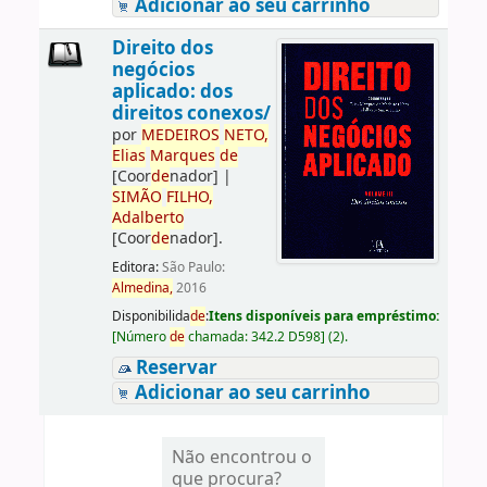
Adicionar ao seu carrinho
Direito dos
negócios
aplicado: dos
direitos conexos/
por
ME
DE
IROS
NETO,
Elias
Marques
de
[Coor
de
nador]
|
SIMÃO
FILHO,
Adalberto
[Coor
de
nador]
.
Editora:
São Paulo:
Almedina,
2016
Disponibilida
de
:
Itens disponíveis para empréstimo:
[
Número
de
chamada:
342.2 D598
]
(2).
Reservar
Adicionar ao seu carrinho
Não encontrou o
que procura?