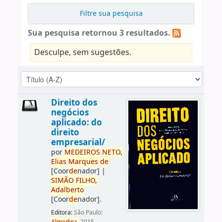
Filtre sua pesquisa
Sua pesquisa retornou 3 resultados.
Desculpe, sem sugestões.
Direito dos
negócios
aplicado: do
direito
empresarial/
por
ME
DE
IROS
NETO,
Elias
Marques
de
[Coor
de
nador]
|
SIMÃO
FILHO,
Adalberto
[Coor
de
nador]
.
Editora:
São Paulo: