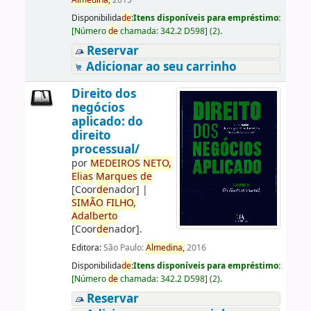
Almedina,
2015
Disponibilida
de
:
Itens disponíveis para empréstimo:
[
Número
de
chamada:
342.2 D598
]
(2).
Reservar
Adicionar ao seu carrinho
Direito dos
negócios
aplicado: do
direito
processual/
por
ME
DE
IROS
NETO,
Elias
Marques
de
[Coor
de
nador]
|
SIMÃO
FILHO,
Adalberto
[Coor
de
nador]
.
Editora:
São Paulo:
Almedina,
2016
Disponibilida
de
:
Itens disponíveis para empréstimo:
[
Número
de
chamada:
342.2 D598
]
(2).
Reservar