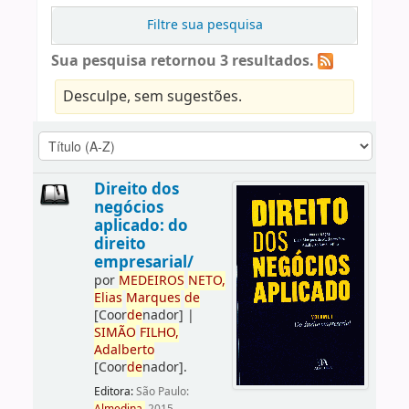
Filtre sua pesquisa
Sua pesquisa retornou 3 resultados.
Desculpe, sem sugestões.
Direito dos
negócios
aplicado: do
direito
empresarial/
por
ME
DE
IROS
NETO,
Elias
Marques
de
[Coor
de
nador]
|
SIMÃO
FILHO,
Adalberto
[Coor
de
nador]
.
Editora:
São Paulo: