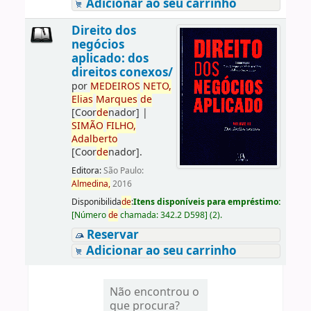
Adicionar ao seu carrinho
Direito dos
negócios
aplicado: dos
direitos conexos/
por
ME
DE
IROS
NETO,
Elias
Marques
de
[Coor
de
nador]
|
SIMÃO
FILHO,
Adalberto
[Coor
de
nador]
.
Editora:
São Paulo:
Almedina,
2016
Disponibilida
de
:
Itens disponíveis para empréstimo:
[
Número
de
chamada:
342.2 D598
]
(2).
Reservar
Adicionar ao seu carrinho
Não encontrou o
que procura?