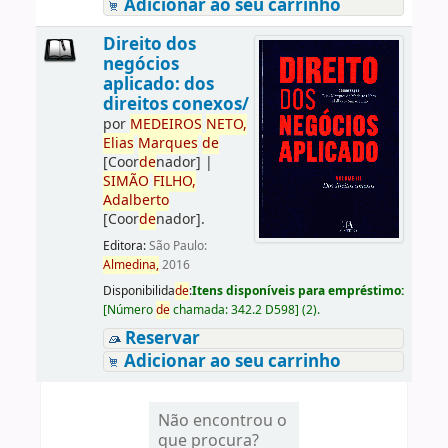
Adicionar ao seu carrinho
Direito dos
negócios
aplicado: dos
direitos conexos/
por
ME
DE
IROS
NETO,
Elias
Marques
de
[Coor
de
nador]
|
SIMÃO
FILHO,
Adalberto
[Coor
de
nador]
.
Editora:
São Paulo:
Almedina,
2016
Disponibilida
de
:
Itens disponíveis para empréstimo:
[
Número
de
chamada:
342.2 D598
]
(2).
Reservar
Adicionar ao seu carrinho
Não encontrou o
que procura?