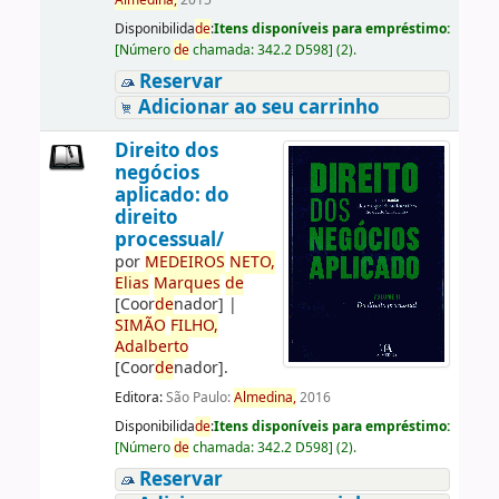
Almedina,
2015
Disponibilida
de
:
Itens disponíveis para empréstimo:
[
Número
de
chamada:
342.2 D598
]
(2).
Reservar
Adicionar ao seu carrinho
Direito dos
negócios
aplicado: do
direito
processual/
por
ME
DE
IROS
NETO,
Elias
Marques
de
[Coor
de
nador]
|
SIMÃO
FILHO,
Adalberto
[Coor
de
nador]
.
Editora:
São Paulo:
Almedina,
2016
Disponibilida
de
:
Itens disponíveis para empréstimo:
[
Número
de
chamada:
342.2 D598
]
(2).
Reservar