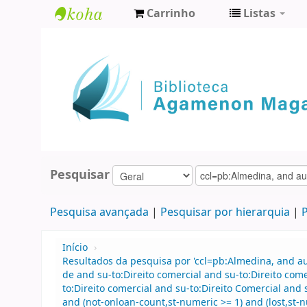
Carrinho
Listas
Biblioteca
Agamenon
Magalhães
Pesquisar
Pesquisa avançada
Pesquisar por hierarquia
P
Início
›
Resultados da pesquisa por 'ccl=pb:Almedina, and 
de and su-to:Direito comercial and su-to:Direito co
to:Direito comercial and su-to:Direito Comercial and
and (not-onloan-count,st-numeric >= 1) and (lost,st-n