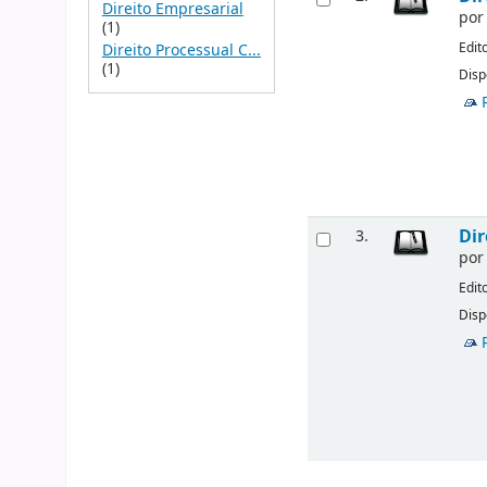
Direito Empresarial
po
(1)
Edit
Direito Processual C...
(1)
Disp
Dir
3.
po
Edit
Disp