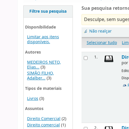
Sua pesquisa retorno
Filtre sua pesquisa
Desculpe, sem suges
Disponibilidade
Não realçar
Limitar aos itens
disponíveis.
Selecionar tudo
Lim
Autores
Dir
1.
MEDEIROS NETO,
po
Elias...
(3)
Edit
SIMÃO FILHO,
Adalber...
(3)
Disp
Tipos de materiais
Livros
(3)
Assuntos
Direito Comercial
(2)
Direito comercial
(1)
Dir
2.