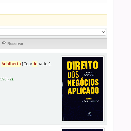
,
Adalberto
[Coor
de
nador]
.
D598
]
(2).