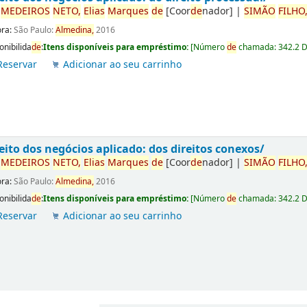
r
ME
DE
IROS
NETO,
Elias
Marques
de
[Coor
de
nador]
|
SIMÃO
FILHO
ora:
São Paulo:
Almedina,
2016
onibilida
de
:
Itens disponíveis para empréstimo:
[
Número
de
chamada:
342.2 
Reservar
Adicionar ao seu carrinho
eito dos negócios aplicado: dos direitos conexos/
r
ME
DE
IROS
NETO,
Elias
Marques
de
[Coor
de
nador]
|
SIMÃO
FILHO
ora:
São Paulo:
Almedina,
2016
onibilida
de
:
Itens disponíveis para empréstimo:
[
Número
de
chamada:
342.2 
Reservar
Adicionar ao seu carrinho