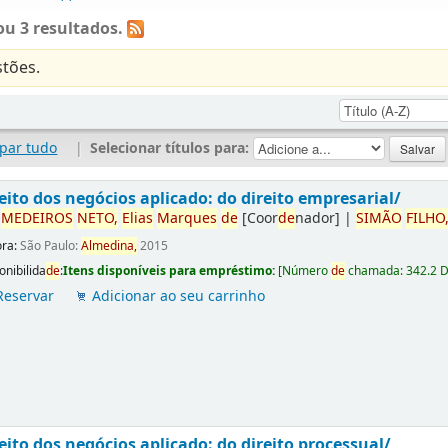
u 3 resultados.
tões.
par tudo
|
Selecionar títulos para:
eito dos negócios aplicado: do direito empresarial/
r
ME
DE
IROS
NETO,
Elias
Marques
de
[Coor
de
nador]
|
SIMÃO
FILHO
ora:
São Paulo:
Almedina,
2015
onibilida
de
:
Itens disponíveis para empréstimo:
[
Número
de
chamada:
342.2 
Reservar
Adicionar ao seu carrinho
eito dos negócios aplicado: do direito processual/