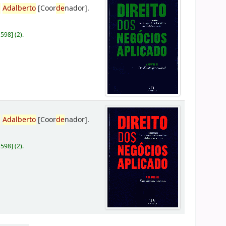
,
Adalberto
[Coor
de
nador]
.
D598
]
(2).
,
Adalberto
[Coor
de
nador]
.
D598
]
(2).