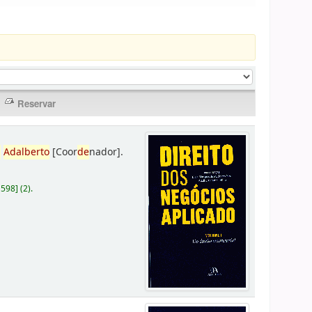
,
Adalberto
[Coor
de
nador]
.
D598
]
(2).