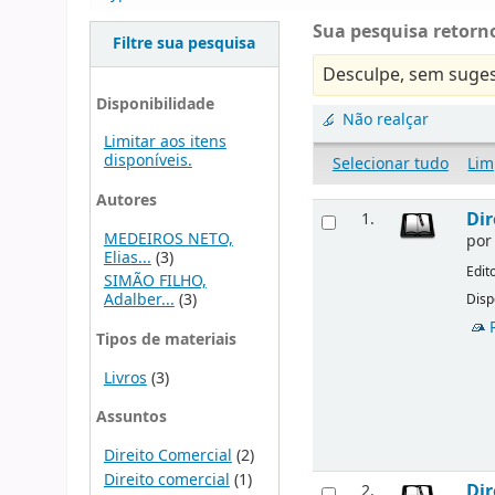
Sua pesquisa retorno
Filtre sua pesquisa
Desculpe, sem suges
Disponibilidade
Não realçar
Limitar aos itens
disponíveis.
Selecionar tudo
Lim
Autores
Dir
1.
MEDEIROS NETO,
po
Elias...
(3)
Edit
SIMÃO FILHO,
Adalber...
(3)
Disp
Tipos de materiais
Livros
(3)
Assuntos
Direito Comercial
(2)
Direito comercial
(1)
Dir
2.