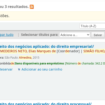
u 3 resultados.
tões.
par tudo
|
Selecionar títulos para:
eito dos negócios aplicado: do direito empresarial/
r
ME
DE
IROS
NETO,
Elias
Marques
de
[Coor
de
nador]
|
SIMÃO
FILHO
ora:
São Paulo:
Almedina,
2015
onibilida
de
:
Itens disponíveis para empréstimo:
[
Número
de
chamada:
342.2 
Reservar
Adicionar ao seu carrinho
eito dos negócios aplicado: do direito processual/