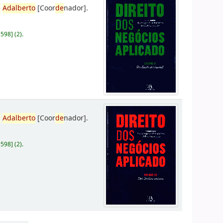
,
Adalberto
[Coor
de
nador]
.
D598
]
(2).
,
Adalberto
[Coor
de
nador]
.
D598
]
(2).