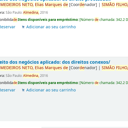
r
ME
DE
IROS
NETO,
Elias
Marques
de
[Coor
de
nador]
|
SIMÃO
FILHO
ora:
São Paulo:
Almedina,
2016
onibilida
de
:
Itens disponíveis para empréstimo:
[
Número
de
chamada:
342.2 
Reservar
Adicionar ao seu carrinho
eito dos negócios aplicado: dos direitos conexos/
r
ME
DE
IROS
NETO,
Elias
Marques
de
[Coor
de
nador]
|
SIMÃO
FILHO
ora:
São Paulo:
Almedina,
2016
onibilida
de
:
Itens disponíveis para empréstimo:
[
Número
de
chamada:
342.2 
Reservar
Adicionar ao seu carrinho