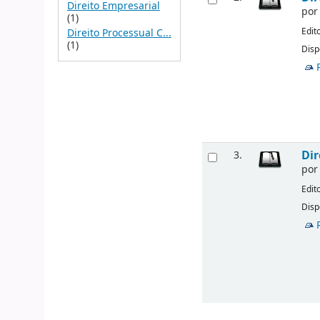
Direito Empresarial
po
(1)
Edit
Direito Processual C...
(1)
Disp
Dir
3.
po
Edit
Disp