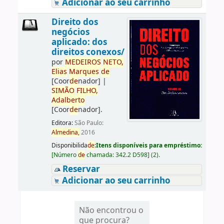
Adicionar ao seu carrinho
Direito dos
negócios
aplicado: dos
direitos conexos/
por
ME
DE
IROS
NETO,
Elias
Marques
de
[Coor
de
nador]
|
SIMÃO
FILHO,
Adalberto
[Coor
de
nador]
.
Editora:
São Paulo:
Almedina,
2016
Disponibilida
de
:
Itens disponíveis para empréstimo:
[
Número
de
chamada:
342.2 D598
]
(2).
Reservar
Adicionar ao seu carrinho
Não encontrou o
que procura?