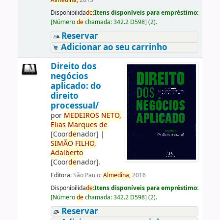
Almedina,
2015
Disponibilida
de
:
Itens disponíveis para empréstimo:
[
Número
de
chamada:
342.2 D598
]
(2).
Reservar
Adicionar ao seu carrinho
Direito dos
negócios
aplicado: do
direito
processual/
por
ME
DE
IROS
NETO,
Elias
Marques
de
[Coor
de
nador]
|
SIMÃO
FILHO,
Adalberto
[Coor
de
nador]
.
Editora:
São Paulo:
Almedina,
2016
Disponibilida
de
:
Itens disponíveis para empréstimo:
[
Número
de
chamada:
342.2 D598
]
(2).
Reservar