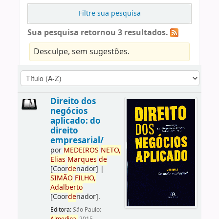
Filtre sua pesquisa
Sua pesquisa retornou 3 resultados.
Desculpe, sem sugestões.
Direito dos
negócios
aplicado: do
direito
empresarial/
por
ME
DE
IROS
NETO,
Elias
Marques
de
[Coor
de
nador]
|
SIMÃO
FILHO,
Adalberto
[Coor
de
nador]
.
Editora:
São Paulo: