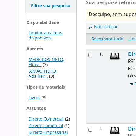
Sua pesquisa retorno
Filtre sua pesquisa
Desculpe, sem suges
Disponibilidade
Não realçar
Limitar aos itens
disponíveis.
Selecionar tudo
Lim
Autores
Dir
1.
MEDEIROS NETO,
po
Elias...
(3)
Edit
SIMÃO FILHO,
Adalber...
(3)
Disp
Tipos de materiais
Livros
(3)
Assuntos
Direito Comercial
(2)
Direito comercial
(1)
Dir
2.
Direito Empresarial
po