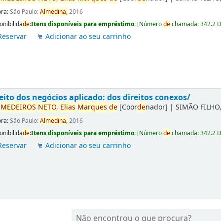
ora:
São Paulo:
Almedina,
2016
onibilida
de
:
Itens disponíveis para empréstimo:
[
Número
de
chamada:
342.2 
Reservar
Adicionar ao seu carrinho
eito dos negócios aplicado: dos direitos conexos/
r
ME
DE
IROS
NETO,
Elias
Marques
de
[Coor
de
nador]
|
SIMÃO FILHO,
ora:
São Paulo:
Almedina,
2016
onibilida
de
:
Itens disponíveis para empréstimo:
[
Número
de
chamada:
342.2 
Reservar
Adicionar ao seu carrinho
Não encontrou o que procura?