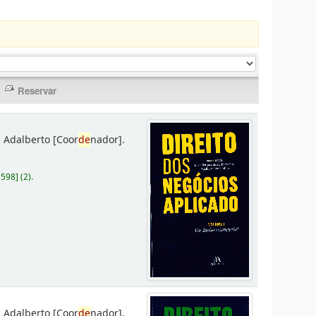
 Adalberto
[Coor
de
nador]
.
D598
]
(2).
 Adalberto
[Coor
de
nador]
.