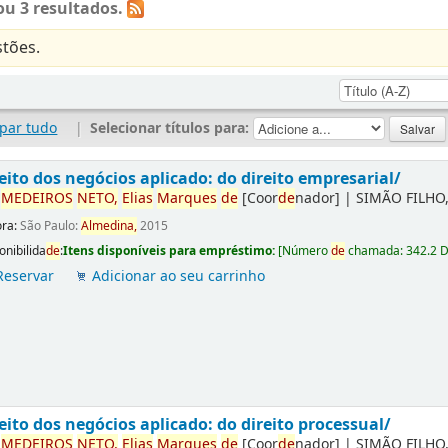
u 3 resultados.
tões.
par tudo
|
Selecionar títulos para:
eito dos negócios aplicado: do direito empresarial/
r
ME
DE
IROS
NETO,
Elias
Marques
de
[Coor
de
nador]
|
SIMÃO FILHO,
ora:
São Paulo:
Almedina,
2015
onibilida
de
:
Itens disponíveis para empréstimo:
[
Número
de
chamada:
342.2 
Reservar
Adicionar ao seu carrinho
eito dos negócios aplicado: do direito processual/
r
ME
DE
IROS
NETO,
Elias
Marques
de
[Coor
de
nador]
|
SIMÃO FILHO,