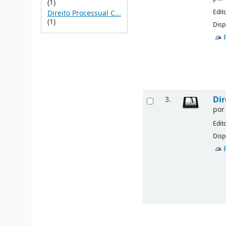
(1)
Edit
Direito Processual C...
(1)
Disp
Dir
3.
po
Edit
Disp