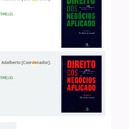
D598
]
(2).
 Adalberto
[Coor
de
nador]
.
D598
]
(2).