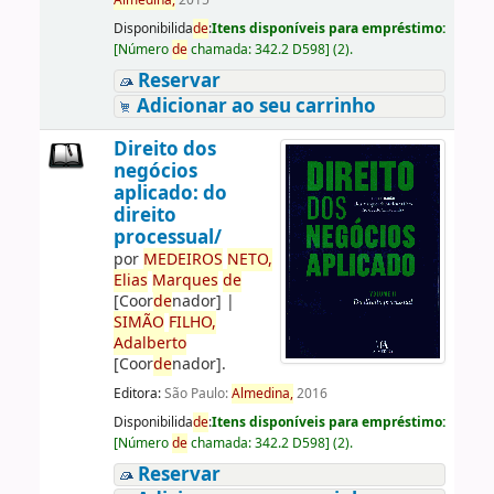
Almedina,
2015
Disponibilida
de
:
Itens disponíveis para empréstimo:
[
Número
de
chamada:
342.2 D598
]
(2).
Reservar
Adicionar ao seu carrinho
Direito dos
negócios
aplicado: do
direito
processual/
por
ME
DE
IROS
NETO,
Elias
Marques
de
[Coor
de
nador]
|
SIMÃO
FILHO,
Adalberto
[Coor
de
nador]
.
Editora:
São Paulo:
Almedina,
2016
Disponibilida
de
:
Itens disponíveis para empréstimo:
[
Número
de
chamada:
342.2 D598
]
(2).
Reservar