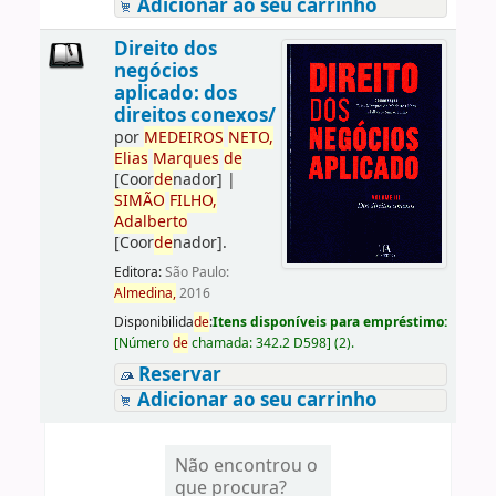
Adicionar ao seu carrinho
Direito dos
negócios
aplicado: dos
direitos conexos/
por
ME
DE
IROS
NETO,
Elias
Marques
de
[Coor
de
nador]
|
SIMÃO
FILHO,
Adalberto
[Coor
de
nador]
.
Editora:
São Paulo:
Almedina,
2016
Disponibilida
de
:
Itens disponíveis para empréstimo:
[
Número
de
chamada:
342.2 D598
]
(2).
Reservar
Adicionar ao seu carrinho
Não encontrou o
que procura?