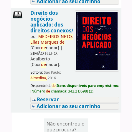
Adicionar ao seu carrinho
Direito dos
negócios
aplicado: dos
direitos conexos/
por
ME
DE
IROS
NETO,
Elias
Marques
de
[Coor
de
nador]
|
SIMÃO FILHO,
Adalberto
[Coor
de
nador]
.
Editora:
São Paulo:
Almedina,
2016
Disponibilida
de
:
Itens disponíveis para empréstimo:
[
Número
de
chamada:
342.2 D598
]
(2).
Reservar
Adicionar ao seu carrinho
Não encontrou o
que procura?