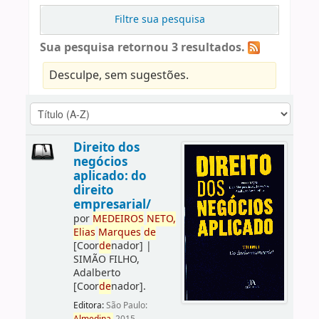
Filtre sua pesquisa
Sua pesquisa retornou 3 resultados.
Desculpe, sem sugestões.
Direito dos
negócios
aplicado: do
direito
empresarial/
por
ME
DE
IROS
NETO,
Elias
Marques
de
[Coor
de
nador]
|
SIMÃO FILHO,
Adalberto
[Coor
de
nador]
.
Editora:
São Paulo: