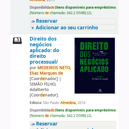
Almedina,
2015
Disponibilida
de
:
Itens disponíveis para empréstimo:
[
Número
de
chamada:
342.2 D598
]
(2).
Reservar
Adicionar ao seu carrinho
Direito dos
negócios
aplicado: do
direito
processual/
por
ME
DE
IROS
NETO,
Elias
Marques
de
[Coor
de
nador]
|
SIMÃO FILHO,
Adalberto
[Coor
de
nador]
.
Editora:
São Paulo:
Almedina,
2016
Disponibilida
de
:
Itens disponíveis para empréstimo:
[
Número
de
chamada:
342.2 D598
]
(2).
Reservar