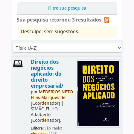
Filtre sua pesquisa
Sua pesquisa retornou 3 resultados.
Desculpe, sem sugestões.
Direito dos
negócios
aplicado: do
direito
empresarial/
por
ME
DE
IROS
NETO,
Elias
Marques
de
[Coor
de
nador]
|
SIMÃO FILHO,
Adalberto
[Coor
de
nador]
.
Editora:
São Paulo: