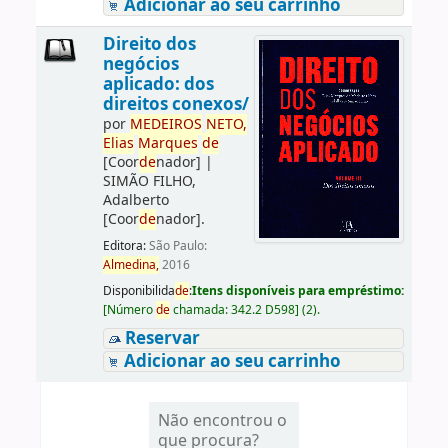
Adicionar ao seu carrinho
Direito dos
negócios
aplicado: dos
direitos conexos/
por
ME
DE
IROS
NETO,
Elias
Marques
de
[Coor
de
nador]
|
SIMÃO FILHO,
Adalberto
[Coor
de
nador]
.
Editora:
São Paulo:
Almedina,
2016
Disponibilida
de
:
Itens disponíveis para empréstimo:
[
Número
de
chamada:
342.2 D598
]
(2).
Reservar
Adicionar ao seu carrinho
Não encontrou o
que procura?