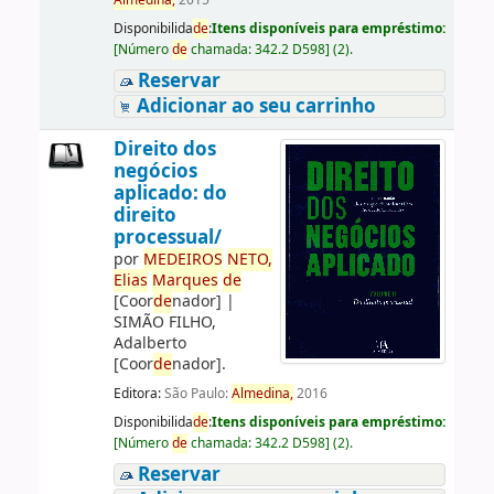
Almedina,
2015
Disponibilida
de
:
Itens disponíveis para empréstimo:
[
Número
de
chamada:
342.2 D598
]
(2).
Reservar
Adicionar ao seu carrinho
Direito dos
negócios
aplicado: do
direito
processual/
por
ME
DE
IROS
NETO,
Elias
Marques
de
[Coor
de
nador]
|
SIMÃO FILHO,
Adalberto
[Coor
de
nador]
.
Editora:
São Paulo:
Almedina,
2016
Disponibilida
de
:
Itens disponíveis para empréstimo:
[
Número
de
chamada:
342.2 D598
]
(2).
Reservar