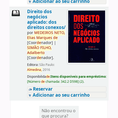
Adicionar ao seu carrinho
Direito dos
negócios
aplicado: dos
direitos conexos/
por
ME
DE
IROS
NETO,
Elias
Marques
de
[Coor
de
nador]
|
SIMÃO
FILHO,
Adalberto
[Coor
de
nador]
.
Editora:
São Paulo:
Almedina,
2016
Disponibilida
de
:
Itens disponíveis para empréstimo:
[
Número
de
chamada:
342.2 D598
]
(2).
Reservar
Adicionar ao seu carrinho
Não encontrou o
que procura?