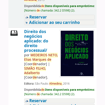
Almedina,
2015
Disponibilida
de
:
Itens disponíveis para empréstimo:
[
Número
de
chamada:
342.2 D598
]
(2).
Reservar
Adicionar ao seu carrinho
Direito dos
negócios
aplicado: do
direito
processual/
por
ME
DE
IROS
NETO,
Elias
Marques
de
[Coor
de
nador]
|
SIMÃO
FILHO,
Adalberto
[Coor
de
nador]
.
Editora:
São Paulo:
Almedina,
2016
Disponibilida
de
:
Itens disponíveis para empréstimo:
[
Número
de
chamada:
342.2 D598
]
(2).
Reservar