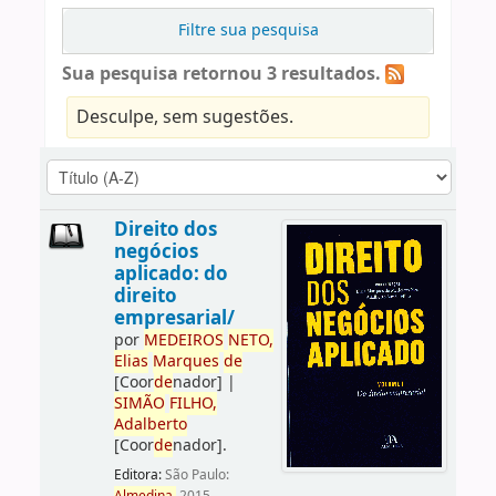
Filtre sua pesquisa
Sua pesquisa retornou 3 resultados.
Desculpe, sem sugestões.
Direito dos
negócios
aplicado: do
direito
empresarial/
por
ME
DE
IROS
NETO,
Elias
Marques
de
[Coor
de
nador]
|
SIMÃO
FILHO,
Adalberto
[Coor
de
nador]
.
Editora:
São Paulo: