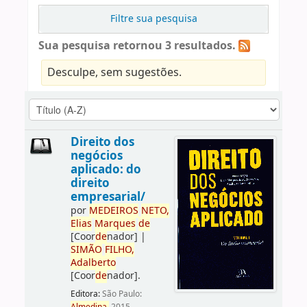
Filtre sua pesquisa
Sua pesquisa retornou 3 resultados.
Desculpe, sem sugestões.
Direito dos
negócios
aplicado: do
direito
empresarial/
por
ME
DE
IROS
NETO,
Elias
Marques
de
[Coor
de
nador]
|
SIMÃO
FILHO,
Adalberto
[Coor
de
nador]
.
Editora:
São Paulo: