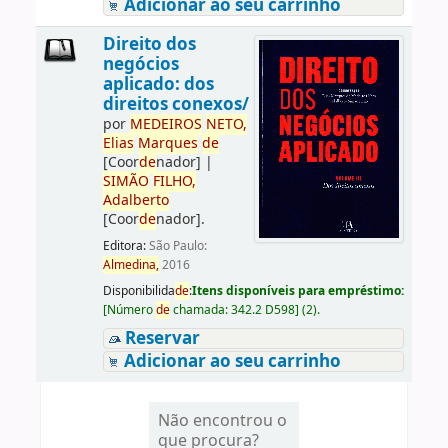
Adicionar ao seu carrinho
Direito dos
negócios
aplicado: dos
direitos conexos/
por
ME
DE
IROS
NETO,
Elias
Marques
de
[Coor
de
nador]
|
SIMÃO
FILHO,
Adalberto
[Coor
de
nador]
.
Editora:
São Paulo:
Almedina,
2016
Disponibilida
de
:
Itens disponíveis para empréstimo:
[
Número
de
chamada:
342.2 D598
]
(2).
Reservar
Adicionar ao seu carrinho
Não encontrou o
que procura?