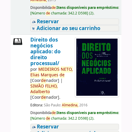
Almedina,
2015
Disponibilida
de
:
Itens disponíveis para empréstimo:
[
Número
de
chamada:
342.2 D598
]
(2).
Reservar
Adicionar ao seu carrinho
Direito dos
negócios
aplicado: do
direito
processual/
por
ME
DE
IROS
NETO,
Elias
Marques
de
[Coor
de
nador]
|
SIMÃO
FILHO,
Adalberto
[Coor
de
nador]
.
Editora:
São Paulo:
Almedina,
2016
Disponibilida
de
:
Itens disponíveis para empréstimo:
[
Número
de
chamada:
342.2 D598
]
(2).
Reservar