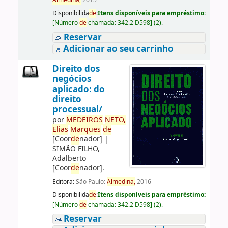
Almedina,
2015
Disponibilida
de
:
Itens disponíveis para empréstimo:
[
Número
de
chamada:
342.2 D598
]
(2).
Reservar
Adicionar ao seu carrinho
Direito dos
negócios
aplicado: do
direito
processual/
por
ME
DE
IROS
NETO,
Elias
Marques
de
[Coor
de
nador]
|
SIMÃO FILHO,
Adalberto
[Coor
de
nador]
.
Editora:
São Paulo:
Almedina,
2016
Disponibilida
de
:
Itens disponíveis para empréstimo:
[
Número
de
chamada:
342.2 D598
]
(2).
Reservar