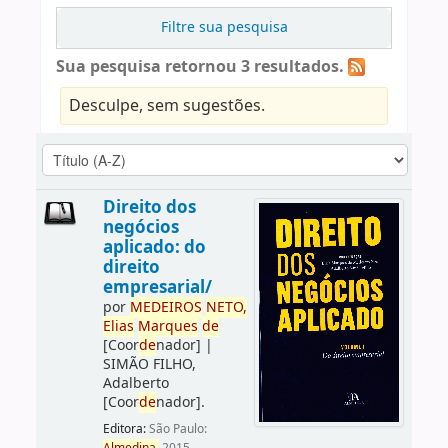
Filtre sua pesquisa
Sua pesquisa retornou 3 resultados.
Desculpe, sem sugestões.
Direito dos
negócios
aplicado: do
direito
empresarial/
por
ME
DE
IROS
NETO,
Elias
Marques
de
[Coor
de
nador]
|
SIMÃO FILHO,
Adalberto
[Coor
de
nador]
.
Editora:
São Paulo: