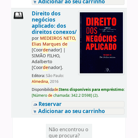
Adicionar ao seu carrinho
Direito dos
negócios
aplicado: dos
direitos conexos/
por
ME
DE
IROS
NETO,
Elias
Marques
de
[Coor
de
nador]
|
SIMÃO FILHO,
Adalberto
[Coor
de
nador]
.
Editora:
São Paulo:
Almedina,
2016
Disponibilida
de
:
Itens disponíveis para empréstimo:
[
Número
de
chamada:
342.2 D598
]
(2).
Reservar
Adicionar ao seu carrinho
Não encontrou o
que procura?