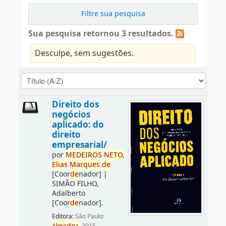
Filtre sua pesquisa
Sua pesquisa retornou 3 resultados.
Desculpe, sem sugestões.
Direito dos
negócios
aplicado: do
direito
empresarial/
por
ME
DE
IROS
NETO,
Elias
Marques
de
[Coor
de
nador]
|
SIMÃO FILHO,
Adalberto
[Coor
de
nador]
.
Editora:
São Paulo: