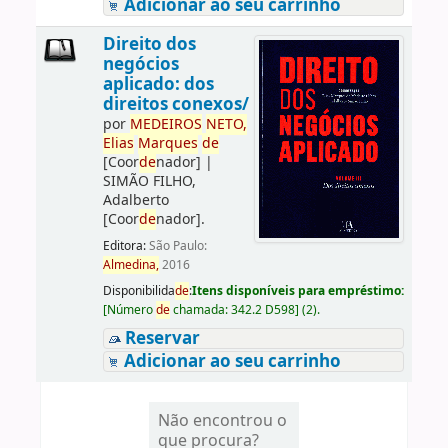
Adicionar ao seu carrinho
Direito dos
negócios
aplicado: dos
direitos conexos/
por
ME
DE
IROS
NETO,
Elias
Marques
de
[Coor
de
nador]
|
SIMÃO FILHO,
Adalberto
[Coor
de
nador]
.
Editora:
São Paulo:
Almedina,
2016
Disponibilida
de
:
Itens disponíveis para empréstimo:
[
Número
de
chamada:
342.2 D598
]
(2).
Reservar
Adicionar ao seu carrinho
Não encontrou o
que procura?