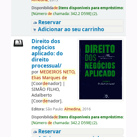
Almedina,
2015
Disponibilida
de
:
Itens disponíveis para empréstimo:
[
Número
de
chamada:
342.2 D598
]
(2).
Reservar
Adicionar ao seu carrinho
Direito dos
negócios
aplicado: do
direito
processual/
por
ME
DE
IROS
NETO,
Elias
Marques
de
[Coor
de
nador]
|
SIMÃO FILHO,
Adalberto
[Coor
de
nador]
.
Editora:
São Paulo:
Almedina,
2016
Disponibilida
de
:
Itens disponíveis para empréstimo:
[
Número
de
chamada:
342.2 D598
]
(2).
Reservar