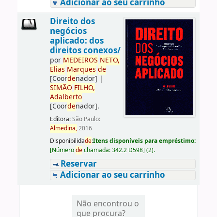
Adicionar ao seu carrinho
Direito dos
negócios
aplicado: dos
direitos conexos/
por
ME
DE
IROS
NETO,
Elias
Marques
de
[Coor
de
nador]
|
SIMÃO
FILHO,
Adalberto
[Coor
de
nador]
.
Editora:
São Paulo:
Almedina,
2016
Disponibilida
de
:
Itens disponíveis para empréstimo:
[
Número
de
chamada:
342.2 D598
]
(2).
Reservar
Adicionar ao seu carrinho
Não encontrou o
que procura?