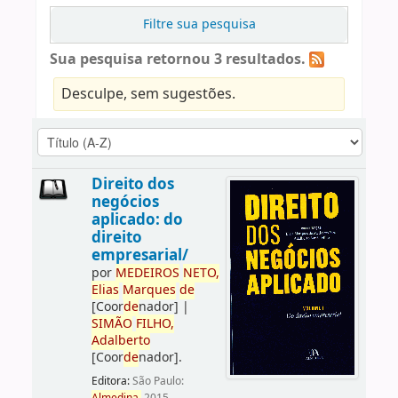
Filtre sua pesquisa
Sua pesquisa retornou 3 resultados.
Desculpe, sem sugestões.
Direito dos
negócios
aplicado: do
direito
empresarial/
por
ME
DE
IROS
NETO,
Elias
Marques
de
[Coor
de
nador]
|
SIMÃO
FILHO,
Adalberto
[Coor
de
nador]
.
Editora:
São Paulo: