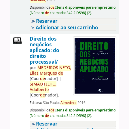
Almedina,
2015
Disponibilida
de
:
Itens disponíveis para empréstimo:
[
Número
de
chamada:
342.2 D598
]
(2).
Reservar
Adicionar ao seu carrinho
Direito dos
negócios
aplicado: do
direito
processual/
por
ME
DE
IROS
NETO,
Elias
Marques
de
[Coor
de
nador]
|
SIMÃO
FILHO,
Adalberto
[Coor
de
nador]
.
Editora:
São Paulo:
Almedina,
2016
Disponibilida
de
:
Itens disponíveis para empréstimo:
[
Número
de
chamada:
342.2 D598
]
(2).
Reservar