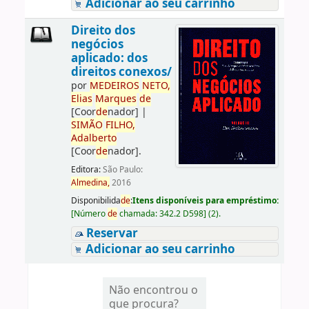
Adicionar ao seu carrinho
Direito dos
negócios
aplicado: dos
direitos conexos/
por
ME
DE
IROS
NETO,
Elias
Marques
de
[Coor
de
nador]
|
SIMÃO
FILHO,
Adalberto
[Coor
de
nador]
.
Editora:
São Paulo:
Almedina,
2016
Disponibilida
de
:
Itens disponíveis para empréstimo:
[
Número
de
chamada:
342.2 D598
]
(2).
Reservar
Adicionar ao seu carrinho
Não encontrou o
que procura?