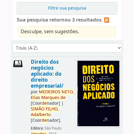
Filtre sua pesquisa
Sua pesquisa retornou 3 resultados.
Desculpe, sem sugestões.
Direito dos
negócios
aplicado: do
direito
empresarial/
por
ME
DE
IROS
NETO,
Elias
Marques
de
[Coor
de
nador]
|
SIMÃO
FILHO,
Adalberto
[Coor
de
nador]
.
Editora:
São Paulo: