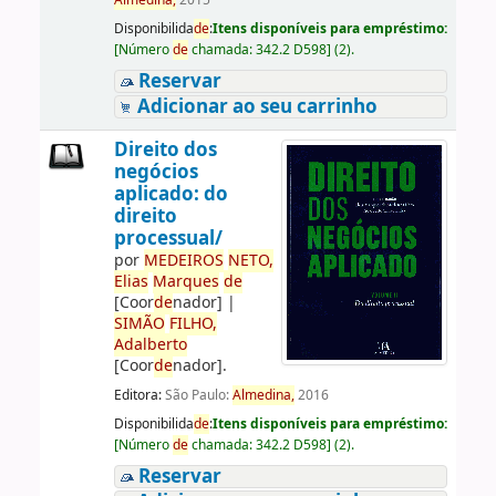
Almedina,
2015
Disponibilida
de
:
Itens disponíveis para empréstimo:
[
Número
de
chamada:
342.2 D598
]
(2).
Reservar
Adicionar ao seu carrinho
Direito dos
negócios
aplicado: do
direito
processual/
por
ME
DE
IROS
NETO,
Elias
Marques
de
[Coor
de
nador]
|
SIMÃO
FILHO,
Adalberto
[Coor
de
nador]
.
Editora:
São Paulo:
Almedina,
2016
Disponibilida
de
:
Itens disponíveis para empréstimo:
[
Número
de
chamada:
342.2 D598
]
(2).
Reservar