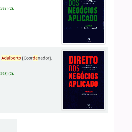
D598
]
(2).
,
Adalberto
[Coor
de
nador]
.
D598
]
(2).