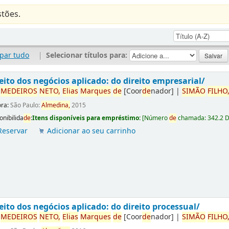
tões.
par tudo
|
Selecionar títulos para:
eito dos negócios aplicado: do direito empresarial/
r
ME
DE
IROS
NETO,
Elias
Marques
de
[Coor
de
nador]
|
SIMÃO
FILHO
ora:
São Paulo:
Almedina,
2015
onibilida
de
:
Itens disponíveis para empréstimo:
[
Número
de
chamada:
342.2 
Reservar
Adicionar ao seu carrinho
eito dos negócios aplicado: do direito processual/
r
ME
DE
IROS
NETO,
Elias
Marques
de
[Coor
de
nador]
|
SIMÃO
FILHO