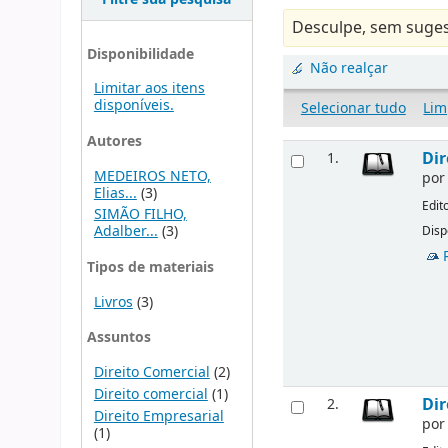
Desculpe, sem suges
Disponibilidade
Não realçar
Limitar aos itens
disponíveis.
Selecionar tudo
Lim
Autores
Dir
1.
MEDEIROS NETO,
po
Elias...
(3)
Edit
SIMÃO FILHO,
Adalber...
(3)
Disp
Tipos de materiais
Livros
(3)
Assuntos
Direito Comercial
(2)
Direito comercial
(1)
Dir
2.
Direito Empresarial
po
(1)