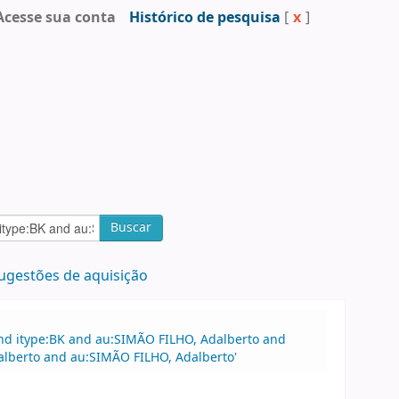
Acesse sua conta
Histórico de pesquisa
[
x
]
Buscar
ugestões de aquisição
and itype:BK and au:SIMÃO FILHO, Adalberto and
alberto and au:SIMÃO FILHO, Adalberto'