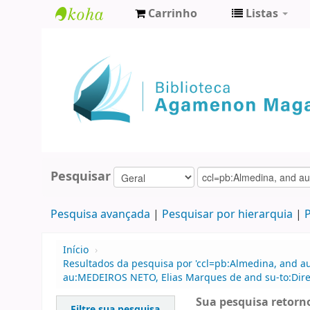
Carrinho
Listas
Biblioteca
Agamenon
Magalhães
Pesquisar
Pesquisa avançada
Pesquisar por hierarquia
P
Início
›
Resultados da pesquisa por 'ccl=pb:Almedina, and a
au:MEDEIROS NETO, Elias Marques de and su-to:Direi
Sua pesquisa retorno
Filtre sua pesquisa