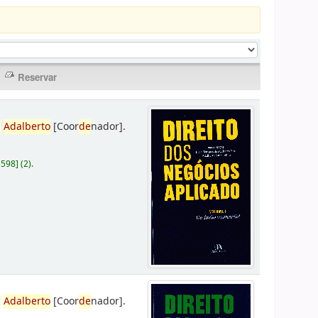
,
Adalberto
[Coor
de
nador]
.
D598
]
(2).
,
Adalberto
[Coor
de
nador]
.