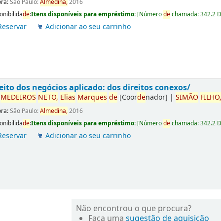
ora:
São Paulo:
Almedina,
2016
onibilida
de
:
Itens disponíveis para empréstimo:
[
Número
de
chamada:
342.2 
Reservar
Adicionar ao seu carrinho
eito dos negócios aplicado: dos direitos conexos/
r
ME
DE
IROS
NETO,
Elias
Marques
de
[Coor
de
nador]
|
SIMÃO
FILHO
ora:
São Paulo:
Almedina,
2016
onibilida
de
:
Itens disponíveis para empréstimo:
[
Número
de
chamada:
342.2 
Reservar
Adicionar ao seu carrinho
Não encontrou o que procura?
Faça uma
sugestão de aquisição