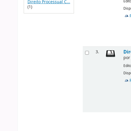
Edit
Direito Processual C...
(1)
Disp
Dir
3.
po
Edit
Disp