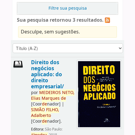
Filtre sua pesquisa
Sua pesquisa retornou 3 resultados.
Desculpe, sem sugestões.
Direito dos
negócios
aplicado: do
direito
empresarial/
por
ME
DE
IROS
NETO,
Elias
Marques
de
[Coor
de
nador]
|
SIMÃO
FILHO,
Adalberto
[Coor
de
nador]
.
Editora:
São Paulo: