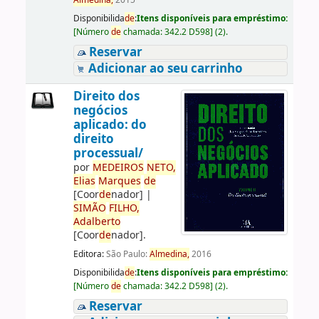
Almedina,
2015
Disponibilida
de
:
Itens disponíveis para empréstimo:
[
Número
de
chamada:
342.2 D598
]
(2).
Reservar
Adicionar ao seu carrinho
Direito dos
negócios
aplicado: do
direito
processual/
por
ME
DE
IROS
NETO,
Elias
Marques
de
[Coor
de
nador]
|
SIMÃO
FILHO,
Adalberto
[Coor
de
nador]
.
Editora:
São Paulo:
Almedina,
2016
Disponibilida
de
:
Itens disponíveis para empréstimo:
[
Número
de
chamada:
342.2 D598
]
(2).
Reservar