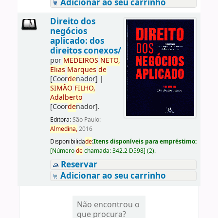
Adicionar ao seu carrinho
Direito dos
negócios
aplicado: dos
direitos conexos/
por
ME
DE
IROS
NETO,
Elias
Marques
de
[Coor
de
nador]
|
SIMÃO
FILHO,
Adalberto
[Coor
de
nador]
.
Editora:
São Paulo:
Almedina,
2016
Disponibilida
de
:
Itens disponíveis para empréstimo:
[
Número
de
chamada:
342.2 D598
]
(2).
Reservar
Adicionar ao seu carrinho
Não encontrou o
que procura?