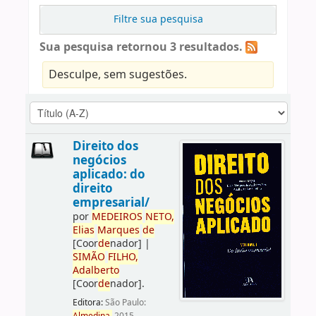
Filtre sua pesquisa
Sua pesquisa retornou 3 resultados.
Desculpe, sem sugestões.
Direito dos
negócios
aplicado: do
direito
empresarial/
por
ME
DE
IROS
NETO,
Elias
Marques
de
[Coor
de
nador]
|
SIMÃO
FILHO,
Adalberto
[Coor
de
nador]
.
Editora:
São Paulo: