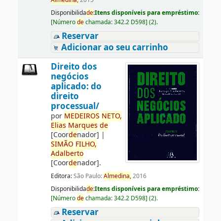
Almedina,
2015
Disponibilida
de
:
Itens disponíveis para empréstimo:
[
Número
de
chamada:
342.2 D598
]
(2).
Reservar
Adicionar ao seu carrinho
Direito dos
negócios
aplicado: do
direito
processual/
por
ME
DE
IROS
NETO,
Elias
Marques
de
[Coor
de
nador]
|
SIMÃO
FILHO,
Adalberto
[Coor
de
nador]
.
Editora:
São Paulo:
Almedina,
2016
Disponibilida
de
:
Itens disponíveis para empréstimo:
[
Número
de
chamada:
342.2 D598
]
(2).
Reservar