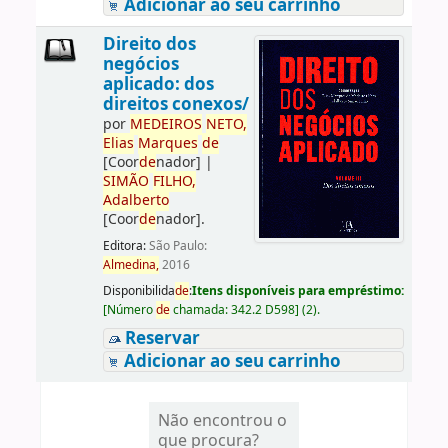
Adicionar ao seu carrinho
Direito dos
negócios
aplicado: dos
direitos conexos/
por
ME
DE
IROS
NETO,
Elias
Marques
de
[Coor
de
nador]
|
SIMÃO
FILHO,
Adalberto
[Coor
de
nador]
.
Editora:
São Paulo:
Almedina,
2016
Disponibilida
de
:
Itens disponíveis para empréstimo:
[
Número
de
chamada:
342.2 D598
]
(2).
Reservar
Adicionar ao seu carrinho
Não encontrou o
que procura?