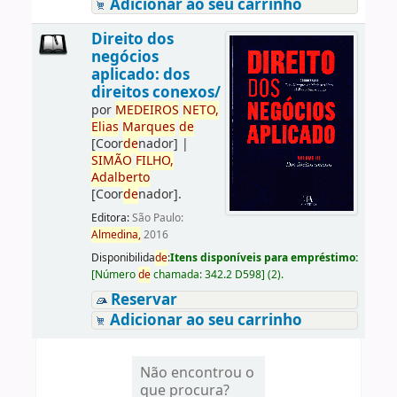
Adicionar ao seu carrinho
Direito dos
negócios
aplicado: dos
direitos conexos/
por
ME
DE
IROS
NETO,
Elias
Marques
de
[Coor
de
nador]
|
SIMÃO
FILHO,
Adalberto
[Coor
de
nador]
.
Editora:
São Paulo:
Almedina,
2016
Disponibilida
de
:
Itens disponíveis para empréstimo:
[
Número
de
chamada:
342.2 D598
]
(2).
Reservar
Adicionar ao seu carrinho
Não encontrou o
que procura?