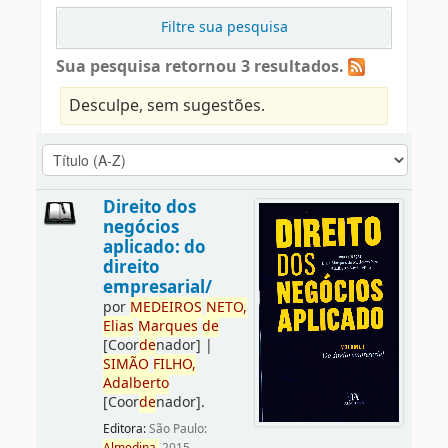
Filtre sua pesquisa
Sua pesquisa retornou 3 resultados.
Desculpe, sem sugestões.
Direito dos
negócios
aplicado: do
direito
empresarial/
por
ME
DE
IROS
NETO,
Elias
Marques
de
[Coor
de
nador]
|
SIMÃO
FILHO,
Adalberto
[Coor
de
nador]
.
Editora:
São Paulo: