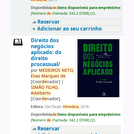
Almedina,
2015
Disponibilida
de
:
Itens disponíveis para empréstimo:
[
Número
de
chamada:
342.2 D598
]
(2).
Reservar
Adicionar ao seu carrinho
Direito dos
negócios
aplicado: do
direito
processual/
por
ME
DE
IROS
NETO,
Elias
Marques
de
[Coor
de
nador]
|
SIMÃO
FILHO,
Adalberto
[Coor
de
nador]
.
Editora:
São Paulo:
Almedina,
2016
Disponibilida
de
:
Itens disponíveis para empréstimo:
[
Número
de
chamada:
342.2 D598
]
(2).
Reservar