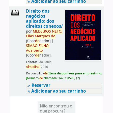
Adicionar ao seu carrinho
Direito dos
negócios
aplicado: dos
direitos conexos/
por
ME
DE
IROS
NETO,
Elias
Marques
de
[Coor
de
nador]
|
SIMÃO
FILHO,
Adalberto
[Coor
de
nador]
.
Editora:
São Paulo:
Almedina,
2016
Disponibilida
de
:
Itens disponíveis para empréstimo:
[
Número
de
chamada:
342.2 D598
]
(2).
Reservar
Adicionar ao seu carrinho
Não encontrou o
que procura?