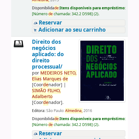
Almedina,
2015
Disponibilida
de
:
Itens disponíveis para empréstimo:
[
Número
de
chamada:
342.2 D598
]
(2).
Reservar
Adicionar ao seu carrinho
Direito dos
negócios
aplicado: do
direito
processual/
por
ME
DE
IROS
NETO,
Elias
Marques
de
[Coor
de
nador]
|
SIMÃO
FILHO,
Adalberto
[Coor
de
nador]
.
Editora:
São Paulo:
Almedina,
2016
Disponibilida
de
:
Itens disponíveis para empréstimo:
[
Número
de
chamada:
342.2 D598
]
(2).
Reservar