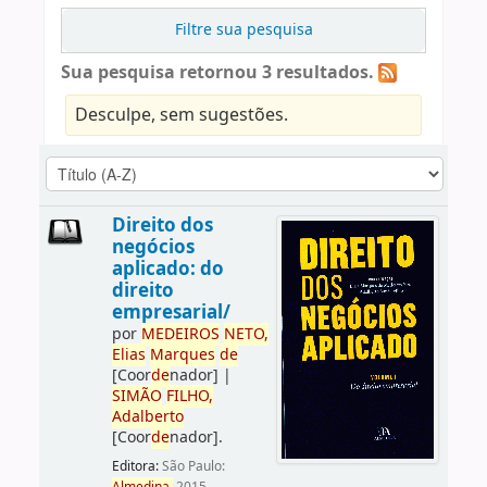
Filtre sua pesquisa
Sua pesquisa retornou 3 resultados.
Desculpe, sem sugestões.
Direito dos
negócios
aplicado: do
direito
empresarial/
por
ME
DE
IROS
NETO,
Elias
Marques
de
[Coor
de
nador]
|
SIMÃO
FILHO,
Adalberto
[Coor
de
nador]
.
Editora:
São Paulo: