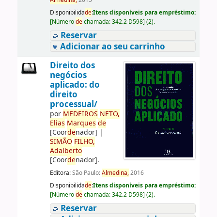
Almedina,
2015
Disponibilida
de
:
Itens disponíveis para empréstimo:
[
Número
de
chamada:
342.2 D598
]
(2).
Reservar
Adicionar ao seu carrinho
Direito dos
negócios
aplicado: do
direito
processual/
por
ME
DE
IROS
NETO,
Elias
Marques
de
[Coor
de
nador]
|
SIMÃO
FILHO,
Adalberto
[Coor
de
nador]
.
Editora:
São Paulo:
Almedina,
2016
Disponibilida
de
:
Itens disponíveis para empréstimo:
[
Número
de
chamada:
342.2 D598
]
(2).
Reservar