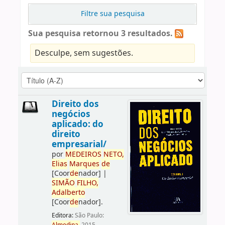
Filtre sua pesquisa
Sua pesquisa retornou 3 resultados.
Desculpe, sem sugestões.
Direito dos
negócios
aplicado: do
direito
empresarial/
por
ME
DE
IROS
NETO,
Elias
Marques
de
[Coor
de
nador]
|
SIMÃO
FILHO,
Adalberto
[Coor
de
nador]
.
Editora:
São Paulo: