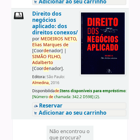
Adicionar ao seu carrinho
Direito dos
negócios
aplicado: dos
direitos conexos/
por
ME
DE
IROS
NETO,
Elias
Marques
de
[Coor
de
nador]
|
SIMÃO
FILHO,
Adalberto
[Coor
de
nador]
.
Editora:
São Paulo:
Almedina,
2016
Disponibilida
de
:
Itens disponíveis para empréstimo:
[
Número
de
chamada:
342.2 D598
]
(2).
Reservar
Adicionar ao seu carrinho
Não encontrou o
que procura?