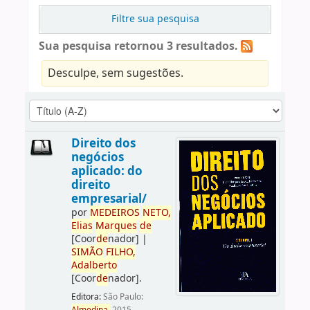
Filtre sua pesquisa
Sua pesquisa retornou 3 resultados.
Desculpe, sem sugestões.
Direito dos
negócios
aplicado: do
direito
empresarial/
por
ME
DE
IROS
NETO,
Elias
Marques
de
[Coor
de
nador]
|
SIMÃO
FILHO,
Adalberto
[Coor
de
nador]
.
Editora:
São Paulo: