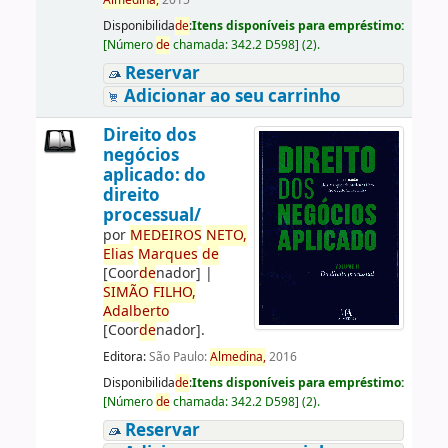
Almedina,
2015
Disponibilida
de
:
Itens disponíveis para empréstimo:
[
Número
de
chamada:
342.2 D598
]
(2).
Reservar
Adicionar ao seu carrinho
Direito dos
negócios
aplicado: do
direito
processual/
por
ME
DE
IROS
NETO,
Elias
Marques
de
[Coor
de
nador]
|
SIMÃO
FILHO,
Adalberto
[Coor
de
nador]
.
Editora:
São Paulo:
Almedina,
2016
Disponibilida
de
:
Itens disponíveis para empréstimo:
[
Número
de
chamada:
342.2 D598
]
(2).
Reservar