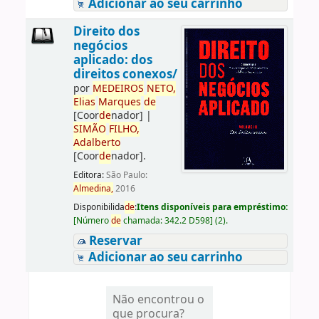
Adicionar ao seu carrinho
Direito dos
negócios
aplicado: dos
direitos conexos/
por
ME
DE
IROS
NETO,
Elias
Marques
de
[Coor
de
nador]
|
SIMÃO
FILHO,
Adalberto
[Coor
de
nador]
.
Editora:
São Paulo:
Almedina,
2016
Disponibilida
de
:
Itens disponíveis para empréstimo:
[
Número
de
chamada:
342.2 D598
]
(2).
Reservar
Adicionar ao seu carrinho
Não encontrou o
que procura?