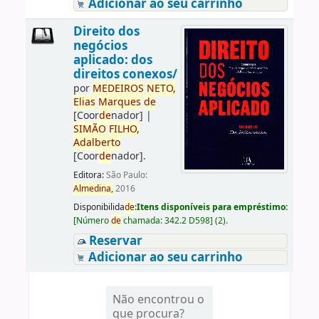
Adicionar ao seu carrinho
Direito dos
negócios
aplicado: dos
direitos conexos/
por
ME
DE
IROS
NETO,
Elias
Marques
de
[Coor
de
nador]
|
SIMÃO
FILHO,
Adalberto
[Coor
de
nador]
.
Editora:
São Paulo:
Almedina,
2016
Disponibilida
de
:
Itens disponíveis para empréstimo:
[
Número
de
chamada:
342.2 D598
]
(2).
Reservar
Adicionar ao seu carrinho
Não encontrou o
que procura?