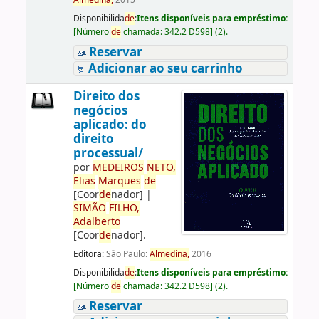
Almedina,
2015
Disponibilida
de
:
Itens disponíveis para empréstimo:
[
Número
de
chamada:
342.2 D598
]
(2).
Reservar
Adicionar ao seu carrinho
Direito dos
negócios
aplicado: do
direito
processual/
por
ME
DE
IROS
NETO,
Elias
Marques
de
[Coor
de
nador]
|
SIMÃO
FILHO,
Adalberto
[Coor
de
nador]
.
Editora:
São Paulo:
Almedina,
2016
Disponibilida
de
:
Itens disponíveis para empréstimo:
[
Número
de
chamada:
342.2 D598
]
(2).
Reservar