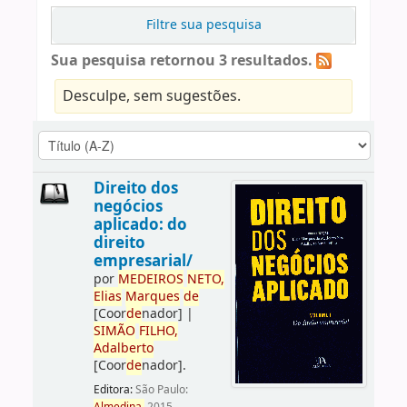
Filtre sua pesquisa
Sua pesquisa retornou 3 resultados.
Desculpe, sem sugestões.
Direito dos
negócios
aplicado: do
direito
empresarial/
por
ME
DE
IROS
NETO,
Elias
Marques
de
[Coor
de
nador]
|
SIMÃO
FILHO,
Adalberto
[Coor
de
nador]
.
Editora:
São Paulo: