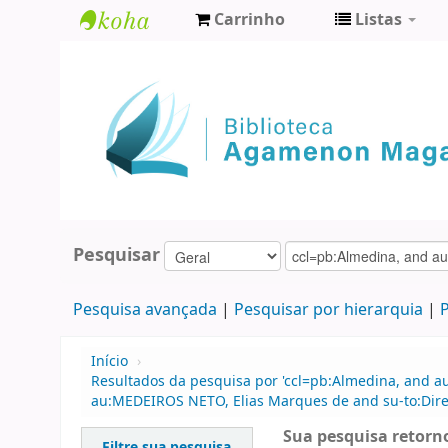
Carrinho
Listas
Biblioteca
Agamenon
Magalhães
Pesquisar
Pesquisa avançada
Pesquisar por hierarquia
P
Início
›
Resultados da pesquisa por 'ccl=pb:Almedina, and a
au:MEDEIROS NETO, Elias Marques de and su-to:Direit
Sua pesquisa retorno
Filtre sua pesquisa