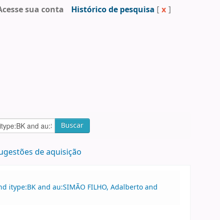
Acesse sua conta
Histórico de pesquisa
[
x
]
Buscar
ugestões de aquisição
and itype:BK and au:SIMÃO FILHO, Adalberto and