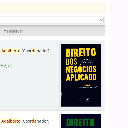
,
Adalberto
[Coor
de
nador]
.
D598
]
(2).
,
Adalberto
[Coor
de
nador]
.