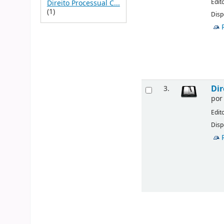
Edit
Direito Processual C...
(1)
Disp
Dir
3.
po
Edit
Disp