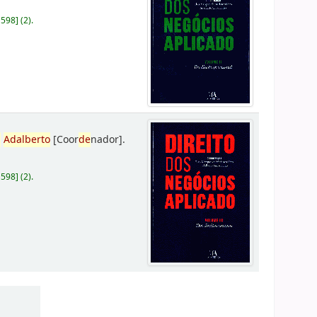
D598
]
(2).
,
Adalberto
[Coor
de
nador]
.
D598
]
(2).