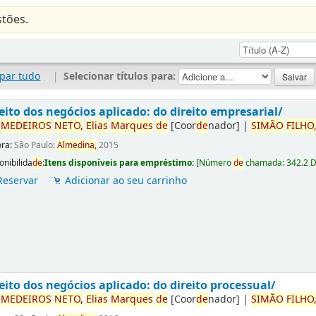
tões.
par tudo
|
Selecionar títulos para:
eito dos negócios aplicado: do direito empresarial/
r
ME
DE
IROS
NETO,
Elias
Marques
de
[Coor
de
nador]
|
SIMÃO
FILHO
ora:
São Paulo:
Almedina,
2015
onibilida
de
:
Itens disponíveis para empréstimo:
[
Número
de
chamada:
342.2 
Reservar
Adicionar ao seu carrinho
eito dos negócios aplicado: do direito processual/
r
ME
DE
IROS
NETO,
Elias
Marques
de
[Coor
de
nador]
|
SIMÃO
FILHO