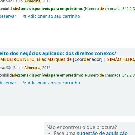
ora:
São Paulo:
Almedina,
2016
onibilida
de
:
Itens disponíveis para empréstimo:
[
Número
de
chamada:
342.2 
Reservar
Adicionar ao seu carrinho
eito dos negócios aplicado: dos direitos conexos/
r
ME
DE
IROS
NETO,
Elias
Marques
de
[Coor
de
nador]
|
SIMÃO
FILHO
ora:
São Paulo:
Almedina,
2016
onibilida
de
:
Itens disponíveis para empréstimo:
[
Número
de
chamada:
342.2 
Reservar
Adicionar ao seu carrinho
Não encontrou o que procura?
Faça uma
sugestão de aquisição