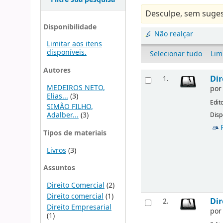
Desculpe, sem suges
Disponibilidade
Não realçar
Limitar aos itens
disponíveis.
Selecionar tudo
Lim
Autores
Dir
1.
MEDEIROS NETO,
po
Elias...
(3)
Edit
SIMÃO FILHO,
Adalber...
(3)
Disp
Tipos de materiais
Livros
(3)
Assuntos
Direito Comercial
(2)
Direito comercial
(1)
Dir
2.
Direito Empresarial
po
(1)