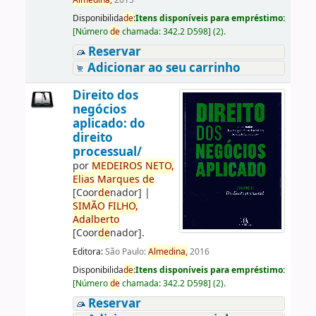
Almedina,
2015
Disponibilida
de
:
Itens disponíveis para empréstimo:
[
Número
de
chamada:
342.2 D598
]
(2).
Reservar
Adicionar ao seu carrinho
Direito dos
negócios
aplicado: do
direito
processual/
por
ME
DE
IROS
NETO,
Elias
Marques
de
[Coor
de
nador]
|
SIMÃO
FILHO,
Adalberto
[Coor
de
nador]
.
Editora:
São Paulo:
Almedina,
2016
Disponibilida
de
:
Itens disponíveis para empréstimo:
[
Número
de
chamada:
342.2 D598
]
(2).
Reservar