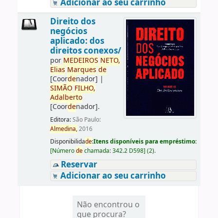
Adicionar ao seu carrinho
Direito dos
negócios
aplicado: dos
direitos conexos/
por
ME
DE
IROS
NETO,
Elias
Marques
de
[Coor
de
nador]
|
SIMÃO
FILHO,
Adalberto
[Coor
de
nador]
.
Editora:
São Paulo:
Almedina,
2016
Disponibilida
de
:
Itens disponíveis para empréstimo:
[
Número
de
chamada:
342.2 D598
]
(2).
Reservar
Adicionar ao seu carrinho
Não encontrou o
que procura?