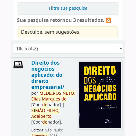
Filtre sua pesquisa
Sua pesquisa retornou 3 resultados.
Desculpe, sem sugestões.
Direito dos
negócios
aplicado: do
direito
empresarial/
por
ME
DE
IROS
NETO,
Elias
Marques
de
[Coor
de
nador]
|
SIMÃO
FILHO,
Adalberto
[Coor
de
nador]
.
Editora:
São Paulo: