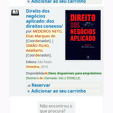
Adicionar ao seu carrinho
Direito dos
negócios
aplicado: dos
direitos conexos/
por
ME
DE
IROS
NETO,
Elias
Marques
de
[Coor
de
nador]
|
SIMÃO
FILHO,
Adalberto
[Coor
de
nador]
.
Editora:
São Paulo:
Almedina,
2016
Disponibilida
de
:
Itens disponíveis para empréstimo:
[
Número
de
chamada:
342.2 D598
]
(2).
Reservar
Adicionar ao seu carrinho
Não encontrou o
que procura?