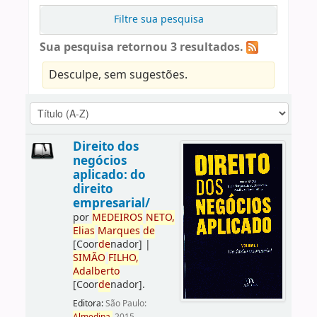
Filtre sua pesquisa
Sua pesquisa retornou 3 resultados.
Desculpe, sem sugestões.
Direito dos
negócios
aplicado: do
direito
empresarial/
por
ME
DE
IROS
NETO,
Elias
Marques
de
[Coor
de
nador]
|
SIMÃO
FILHO,
Adalberto
[Coor
de
nador]
.
Editora:
São Paulo: