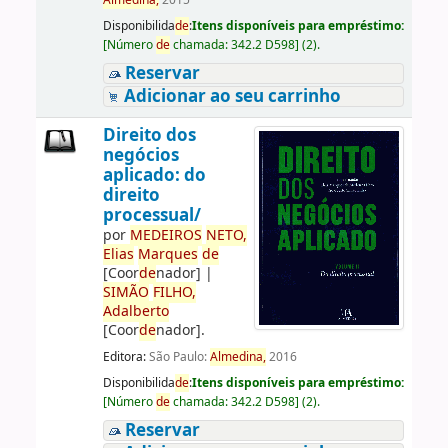
Almedina,
2015
Disponibilida
de
:
Itens disponíveis para empréstimo:
[
Número
de
chamada:
342.2 D598
]
(2).
Reservar
Adicionar ao seu carrinho
Direito dos
negócios
aplicado: do
direito
processual/
por
ME
DE
IROS
NETO,
Elias
Marques
de
[Coor
de
nador]
|
SIMÃO
FILHO,
Adalberto
[Coor
de
nador]
.
Editora:
São Paulo:
Almedina,
2016
Disponibilida
de
:
Itens disponíveis para empréstimo:
[
Número
de
chamada:
342.2 D598
]
(2).
Reservar