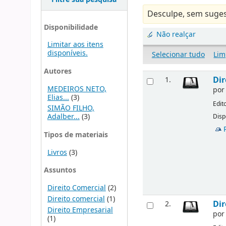
Desculpe, sem suges
Disponibilidade
Não realçar
Limitar aos itens
disponíveis.
Selecionar tudo
Lim
Autores
Dir
1.
MEDEIROS NETO,
po
Elias...
(3)
Edit
SIMÃO FILHO,
Adalber...
(3)
Disp
Tipos de materiais
Livros
(3)
Assuntos
Direito Comercial
(2)
Direito comercial
(1)
Dir
2.
Direito Empresarial
po
(1)