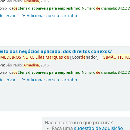
ora:
São Paulo:
Almedina,
2016
onibilida
de
:
Itens disponíveis para empréstimo:
[
Número
de
chamada:
342.2 
Reservar
Adicionar ao seu carrinho
eito dos negócios aplicado: dos direitos conexos/
r
ME
DE
IROS
NETO,
Elias
Marques
de
[Coor
de
nador]
|
SIMÃO
FILHO
ora:
São Paulo:
Almedina,
2016
onibilida
de
:
Itens disponíveis para empréstimo:
[
Número
de
chamada:
342.2 
Reservar
Adicionar ao seu carrinho
Não encontrou o que procura?
Faça uma
sugestão de aquisição