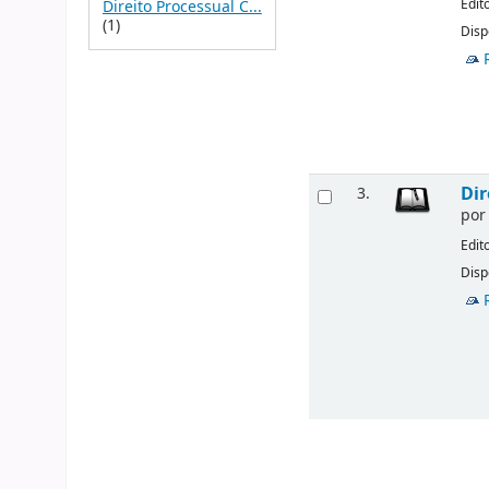
Edit
Direito Processual C...
(1)
Disp
Dir
3.
po
Edit
Disp