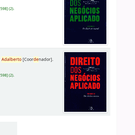
D598
]
(2).
,
Adalberto
[Coor
de
nador]
.
D598
]
(2).