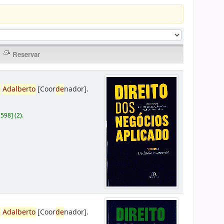
,
Adalberto
[Coor
de
nador]
.
D598
]
(2).
,
Adalberto
[Coor
de
nador]
.