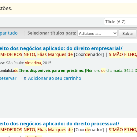
tões.
par tudo
|
Selecionar títulos para:
eito dos negócios aplicado: do direito empresarial/
r
ME
DE
IROS
NETO,
Elias
Marques
de
[Coor
de
nador]
|
SIMÃO
FILHO
ora:
São Paulo:
Almedina,
2015
onibilida
de
:
Itens disponíveis para empréstimo:
[
Número
de
chamada:
342.2 
Reservar
Adicionar ao seu carrinho
eito dos negócios aplicado: do direito processual/
r
ME
DE
IROS
NETO,
Elias
Marques
de
[Coor
de
nador]
|
SIMÃO
FILHO