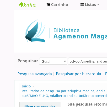
Carrinho
Listas
Biblioteca
Agamenon
Magalhães
Pesquisar
Pesquisa avançada
Pesquisar por hierarquia
P
Início
›
Resultados da pesquisa por 'ccl=pb:Almedina, and a
au:SIMÃO FILHO, Adalberto and su-to:Direito comer
Sua pesquisa retorno
Filtre sua pesquisa