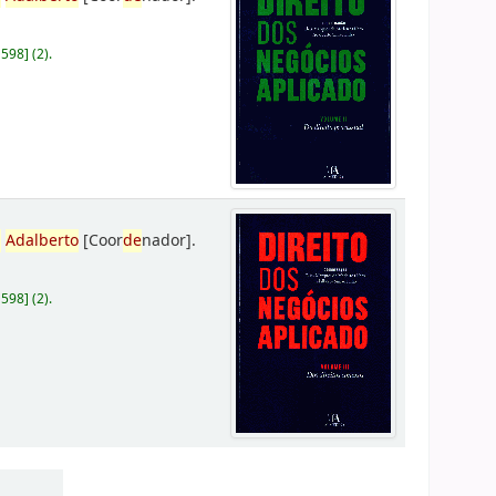
D598
]
(2).
,
Adalberto
[Coor
de
nador]
.
D598
]
(2).