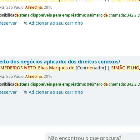
ora:
São Paulo:
Almedina,
2016
onibilida
de
:
Itens disponíveis para empréstimo:
[
Número
de
chamada:
342.2 
Reservar
Adicionar ao seu carrinho
eito dos negócios aplicado: dos direitos conexos/
r
ME
DE
IROS
NETO,
Elias
Marques
de
[Coor
de
nador]
|
SIMÃO
FILHO
ora:
São Paulo:
Almedina,
2016
onibilida
de
:
Itens disponíveis para empréstimo:
[
Número
de
chamada:
342.2 
Reservar
Adicionar ao seu carrinho
Não encontrou o que procura?