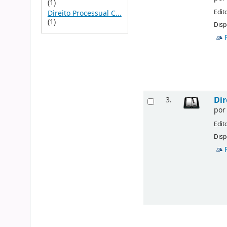
(1)
Edit
Direito Processual C...
(1)
Disp
Dir
3.
po
Edit
Disp