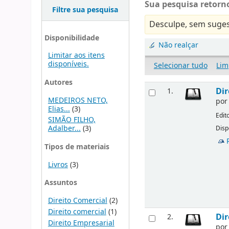
Sua pesquisa retorno
Filtre sua pesquisa
Desculpe, sem suges
Disponibilidade
Não realçar
Limitar aos itens
disponíveis.
Selecionar tudo
Lim
Autores
Dir
1.
MEDEIROS NETO,
po
Elias...
(3)
Edit
SIMÃO FILHO,
Adalber...
(3)
Disp
Tipos de materiais
Livros
(3)
Assuntos
Direito Comercial
(2)
Direito comercial
(1)
Dir
2.
Direito Empresarial
po