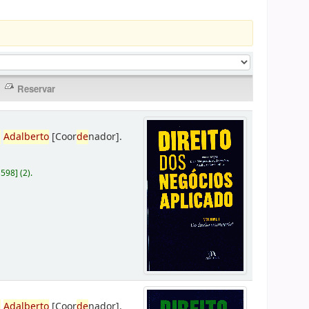
,
Adalberto
[Coor
de
nador]
.
D598
]
(2).
,
Adalberto
[Coor
de
nador]
.