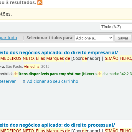
u 3 resultados.
tões.
par tudo
|
Selecionar títulos para:
eito dos negócios aplicado: do direito empresarial/
r
ME
DE
IROS
NETO,
Elias
Marques
de
[Coor
de
nador]
|
SIMÃO
FILHO
ora:
São Paulo:
Almedina,
2015
onibilida
de
:
Itens disponíveis para empréstimo:
[
Número
de
chamada:
342.2 
Reservar
Adicionar ao seu carrinho
eito dos negócios aplicado: do direito processual/
r
ME
DE
IROS
NETO,
Elias
Marques
de
[Coor
de
nador]
|
SIMÃO
FILHO