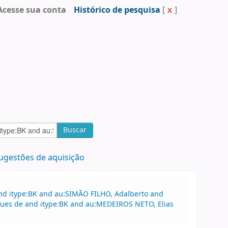
Acesse sua conta
Histórico de pesquisa
[
x
]
Buscar
ugestões de aquisição
and itype:BK and au:SIMÃO FILHO, Adalberto and
ques de and itype:BK and au:MEDEIROS NETO, Elias