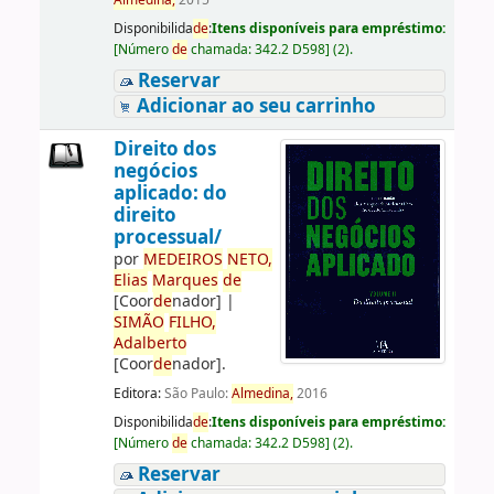
Almedina,
2015
Disponibilida
de
:
Itens disponíveis para empréstimo:
[
Número
de
chamada:
342.2 D598
]
(2).
Reservar
Adicionar ao seu carrinho
Direito dos
negócios
aplicado: do
direito
processual/
por
ME
DE
IROS
NETO,
Elias
Marques
de
[Coor
de
nador]
|
SIMÃO
FILHO,
Adalberto
[Coor
de
nador]
.
Editora:
São Paulo:
Almedina,
2016
Disponibilida
de
:
Itens disponíveis para empréstimo:
[
Número
de
chamada:
342.2 D598
]
(2).
Reservar