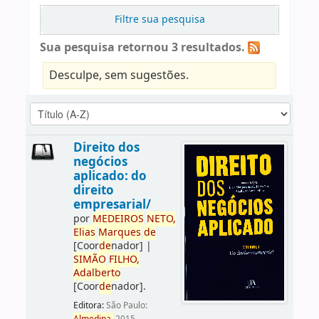
Filtre sua pesquisa
Sua pesquisa retornou 3 resultados.
Desculpe, sem sugestões.
Direito dos
negócios
aplicado: do
direito
empresarial/
por
ME
DE
IROS
NETO,
Elias
Marques
de
[Coor
de
nador]
|
SIMÃO
FILHO,
Adalberto
[Coor
de
nador]
.
Editora:
São Paulo: