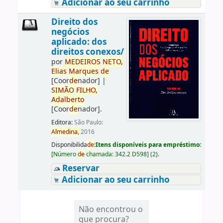
Adicionar ao seu carrinho
Direito dos
negócios
aplicado: dos
direitos conexos/
por
ME
DE
IROS
NETO,
Elias
Marques
de
[Coor
de
nador]
|
SIMÃO
FILHO,
Adalberto
[Coor
de
nador]
.
Editora:
São Paulo:
Almedina,
2016
Disponibilida
de
:
Itens disponíveis para empréstimo:
[
Número
de
chamada:
342.2 D598
]
(2).
Reservar
Adicionar ao seu carrinho
Não encontrou o
que procura?