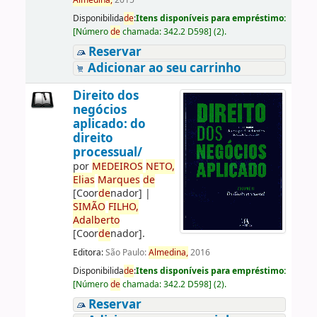
Almedina,
2015
Disponibilida
de
:
Itens disponíveis para empréstimo:
[
Número
de
chamada:
342.2 D598
]
(2).
Reservar
Adicionar ao seu carrinho
Direito dos
negócios
aplicado: do
direito
processual/
por
ME
DE
IROS
NETO,
Elias
Marques
de
[Coor
de
nador]
|
SIMÃO
FILHO,
Adalberto
[Coor
de
nador]
.
Editora:
São Paulo:
Almedina,
2016
Disponibilida
de
:
Itens disponíveis para empréstimo:
[
Número
de
chamada:
342.2 D598
]
(2).
Reservar