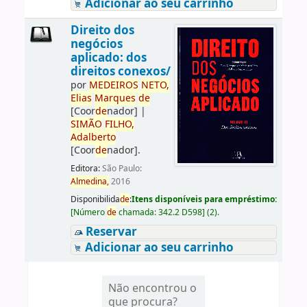
Adicionar ao seu carrinho
Direito dos
negócios
aplicado: dos
direitos conexos/
por
ME
DE
IROS
NETO,
Elias
Marques
de
[Coor
de
nador]
|
SIMÃO
FILHO,
Adalberto
[Coor
de
nador]
.
Editora:
São Paulo:
Almedina,
2016
Disponibilida
de
:
Itens disponíveis para empréstimo:
[
Número
de
chamada:
342.2 D598
]
(2).
Reservar
Adicionar ao seu carrinho
Não encontrou o
que procura?