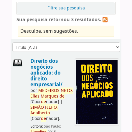
Filtre sua pesquisa
Sua pesquisa retornou 3 resultados.
Desculpe, sem sugestões.
Direito dos
negócios
aplicado: do
direito
empresarial/
por
ME
DE
IROS
NETO,
Elias
Marques
de
[Coor
de
nador]
|
SIMÃO
FILHO,
Adalberto
[Coor
de
nador]
.
Editora:
São Paulo: